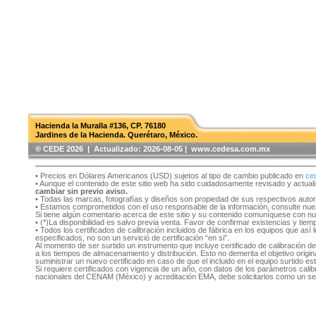
Hacienda la Muralla #136, CP. 76180
Jardines de la Hacienda. Querétaro, México.
®️ CEDE 2026 | Actualizado:
2026-08-05 | www.cedesa.com.mx
• Precios en Dólares Americanos (USD) sujetos al tipo de cambio publicado en
ce
• Aunque el contenido de este sitio web ha sido cuidadosamente revisado y actual
cambiar sin previo aviso.
• Todas las marcas, fotografías y diseños son propiedad de sus respectivos auto
• Estamos comprometidos con el uso responsable de la información, consulte nu
Si tiene algún comentario acerca de este sitio y su contenido comuníquese con n
• (*)La disponibilidad es salvo previa venta. Favor de confirmar existencias y tie
• Todos los certificados de calibración incluidos de fábrica en los equipos que as
especificados, no son un servició de certificación “en si”.
Al momento de ser surtido un instrumento que incluye certificado de calibración d
a los tiempos de almacenamiento y distribución. Esto no demerita el objetivo original
suministrar un nuevo certificado en caso de que el incluido en el equipo surtido e
Si requiere certificados con vigencia de un año, con datos de los parámetros cal
nacionales del CENAM (México) y acreditación EMA, debe solicitarlos como un se