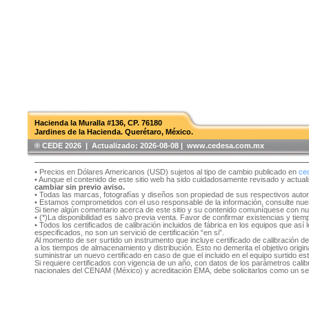
Hacienda la Muralla #136, CP. 76180
Jardines de la Hacienda. Querétaro, México.
®️ CEDE 2026 | Actualizado:
2026-08-08 | www.cedesa.com.mx
• Precios en Dólares Americanos (USD) sujetos al tipo de cambio publicado en
ce
• Aunque el contenido de este sitio web ha sido cuidadosamente revisado y actual
cambiar sin previo aviso.
• Todas las marcas, fotografías y diseños son propiedad de sus respectivos auto
• Estamos comprometidos con el uso responsable de la información, consulte nu
Si tiene algún comentario acerca de este sitio y su contenido comuníquese con n
• (*)La disponibilidad es salvo previa venta. Favor de confirmar existencias y tie
• Todos los certificados de calibración incluidos de fábrica en los equipos que as
especificados, no son un servició de certificación “en si”.
Al momento de ser surtido un instrumento que incluye certificado de calibración d
a los tiempos de almacenamiento y distribución. Esto no demerita el objetivo original
suministrar un nuevo certificado en caso de que el incluido en el equipo surtido e
Si requiere certificados con vigencia de un año, con datos de los parámetros cal
nacionales del CENAM (México) y acreditación EMA, debe solicitarlos como un se