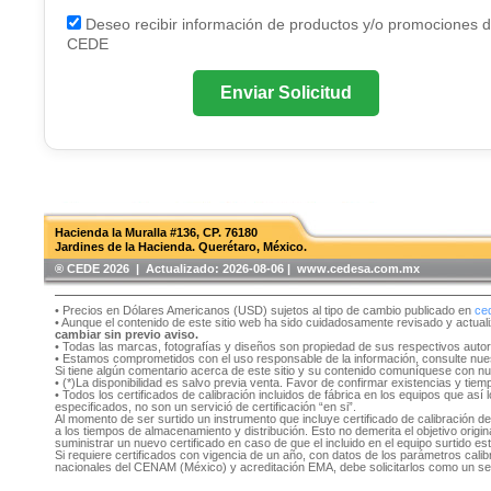
Deseo recibir información de productos y/o promociones 
CEDE
Enviar Solicitud
Hacienda la Muralla #136, CP. 76180
Jardines de la Hacienda. Querétaro, México.
®️ CEDE 2026 | Actualizado:
2026-08-06 | www.cedesa.com.mx
• Precios en Dólares Americanos (USD) sujetos al tipo de cambio publicado en
ce
• Aunque el contenido de este sitio web ha sido cuidadosamente revisado y actual
cambiar sin previo aviso.
• Todas las marcas, fotografías y diseños son propiedad de sus respectivos auto
• Estamos comprometidos con el uso responsable de la información, consulte nu
Si tiene algún comentario acerca de este sitio y su contenido comuníquese con n
• (*)La disponibilidad es salvo previa venta. Favor de confirmar existencias y tie
• Todos los certificados de calibración incluidos de fábrica en los equipos que as
especificados, no son un servició de certificación “en si”.
Al momento de ser surtido un instrumento que incluye certificado de calibración d
a los tiempos de almacenamiento y distribución. Esto no demerita el objetivo original
suministrar un nuevo certificado en caso de que el incluido en el equipo surtido e
Si requiere certificados con vigencia de un año, con datos de los parámetros cal
nacionales del CENAM (México) y acreditación EMA, debe solicitarlos como un se