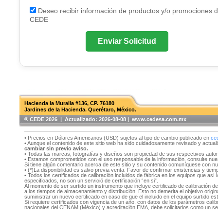
Deseo recibir información de productos y/o promociones 
CEDE
Enviar Solicitud
Hacienda la Muralla #136, CP. 76180
Jardines de la Hacienda. Querétaro, México.
®️ CEDE 2026 | Actualizado:
2026-08-08 | www.cedesa.com.mx
• Precios en Dólares Americanos (USD) sujetos al tipo de cambio publicado en
ce
• Aunque el contenido de este sitio web ha sido cuidadosamente revisado y actual
cambiar sin previo aviso.
• Todas las marcas, fotografías y diseños son propiedad de sus respectivos auto
• Estamos comprometidos con el uso responsable de la información, consulte nu
Si tiene algún comentario acerca de este sitio y su contenido comuníquese con n
• (*)La disponibilidad es salvo previa venta. Favor de confirmar existencias y tie
• Todos los certificados de calibración incluidos de fábrica en los equipos que as
especificados, no son un servició de certificación “en si”.
Al momento de ser surtido un instrumento que incluye certificado de calibración d
a los tiempos de almacenamiento y distribución. Esto no demerita el objetivo original
suministrar un nuevo certificado en caso de que el incluido en el equipo surtido e
Si requiere certificados con vigencia de un año, con datos de los parámetros cal
nacionales del CENAM (México) y acreditación EMA, debe solicitarlos como un se