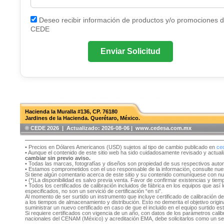
Deseo recibir información de productos y/o promociones 
CEDE
Enviar Solicitud
Hacienda la Muralla #136, CP. 76180
Jardines de la Hacienda. Querétaro, México.
®️ CEDE 2026 | Actualizado:
2026-08-06 | www.cedesa.com.mx
• Precios en Dólares Americanos (USD) sujetos al tipo de cambio publicado en
ce
• Aunque el contenido de este sitio web ha sido cuidadosamente revisado y actual
cambiar sin previo aviso.
• Todas las marcas, fotografías y diseños son propiedad de sus respectivos auto
• Estamos comprometidos con el uso responsable de la información, consulte nu
Si tiene algún comentario acerca de este sitio y su contenido comuníquese con n
• (*)La disponibilidad es salvo previa venta. Favor de confirmar existencias y tie
• Todos los certificados de calibración incluidos de fábrica en los equipos que as
especificados, no son un servició de certificación “en si”.
Al momento de ser surtido un instrumento que incluye certificado de calibración d
a los tiempos de almacenamiento y distribución. Esto no demerita el objetivo original
suministrar un nuevo certificado en caso de que el incluido en el equipo surtido e
Si requiere certificados con vigencia de un año, con datos de los parámetros cal
nacionales del CENAM (México) y acreditación EMA, debe solicitarlos como un se