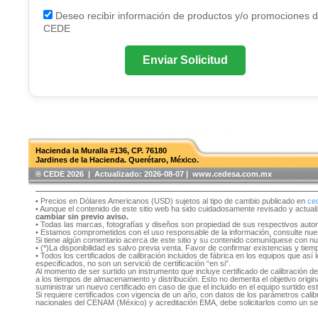
Deseo recibir información de productos y/o promociones 
CEDE
Enviar Solicitud
Hacienda la Muralla #136, CP. 76180
Jardines de la Hacienda. Querétaro, México.
®️ CEDE 2026 | Actualizado:
2026-08-07 | www.cedesa.com.mx
• Precios en Dólares Americanos (USD) sujetos al tipo de cambio publicado en
ce
• Aunque el contenido de este sitio web ha sido cuidadosamente revisado y actual
cambiar sin previo aviso.
• Todas las marcas, fotografías y diseños son propiedad de sus respectivos auto
• Estamos comprometidos con el uso responsable de la información, consulte nu
Si tiene algún comentario acerca de este sitio y su contenido comuníquese con n
• (*)La disponibilidad es salvo previa venta. Favor de confirmar existencias y tie
• Todos los certificados de calibración incluidos de fábrica en los equipos que as
especificados, no son un servició de certificación “en si”.
Al momento de ser surtido un instrumento que incluye certificado de calibración d
a los tiempos de almacenamiento y distribución. Esto no demerita el objetivo original
suministrar un nuevo certificado en caso de que el incluido en el equipo surtido e
Si requiere certificados con vigencia de un año, con datos de los parámetros cal
nacionales del CENAM (México) y acreditación EMA, debe solicitarlos como un se