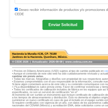
Deseo recibir información de productos y/o promociones 
CEDE
Enviar Solicitud
Hacienda la Muralla #136, CP. 76180
Jardines de la Hacienda. Querétaro, México.
®️ CEDE 2026 | Actualizado:
2026-08-08 | www.cedesa.com.mx
• Precios en Dólares Americanos (USD) sujetos al tipo de cambio publicado en
ce
• Aunque el contenido de este sitio web ha sido cuidadosamente revisado y actual
cambiar sin previo aviso.
• Todas las marcas, fotografías y diseños son propiedad de sus respectivos auto
• Estamos comprometidos con el uso responsable de la información, consulte nu
Si tiene algún comentario acerca de este sitio y su contenido comuníquese con n
• (*)La disponibilidad es salvo previa venta. Favor de confirmar existencias y tie
• Todos los certificados de calibración incluidos de fábrica en los equipos que as
especificados, no son un servició de certificación “en si”.
Al momento de ser surtido un instrumento que incluye certificado de calibración d
a los tiempos de almacenamiento y distribución. Esto no demerita el objetivo original
suministrar un nuevo certificado en caso de que el incluido en el equipo surtido e
Si requiere certificados con vigencia de un año, con datos de los parámetros cal
nacionales del CENAM (México) y acreditación EMA, debe solicitarlos como un se