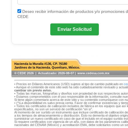
Deseo recibir información de productos y/o promociones 
CEDE
Enviar Solicitud
Hacienda la Muralla #136, CP. 76180
Jardines de la Hacienda. Querétaro, México.
®️ CEDE 2026 | Actualizado:
2026-08-07 | www.cedesa.com.mx
• Precios en Dólares Americanos (USD) sujetos al tipo de cambio publicado en
ce
• Aunque el contenido de este sitio web ha sido cuidadosamente revisado y actual
cambiar sin previo aviso.
• Todas las marcas, fotografías y diseños son propiedad de sus respectivos auto
• Estamos comprometidos con el uso responsable de la información, consulte nu
Si tiene algún comentario acerca de este sitio y su contenido comuníquese con n
• (*)La disponibilidad es salvo previa venta. Favor de confirmar existencias y tie
• Todos los certificados de calibración incluidos de fábrica en los equipos que as
especificados, no son un servició de certificación “en si”.
Al momento de ser surtido un instrumento que incluye certificado de calibración d
a los tiempos de almacenamiento y distribución. Esto no demerita el objetivo original
suministrar un nuevo certificado en caso de que el incluido en el equipo surtido e
Si requiere certificados con vigencia de un año, con datos de los parámetros cal
nacionales del CENAM (México) y acreditación EMA, debe solicitarlos como un se