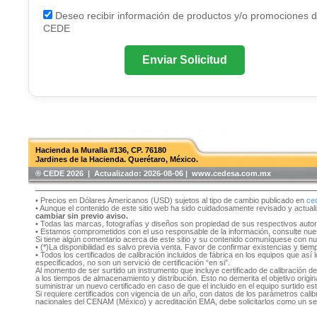
Deseo recibir información de productos y/o promociones 
CEDE
Enviar Solicitud
Hacienda la Muralla #136, CP. 76180
Jardines de la Hacienda. Querétaro, México.
®️ CEDE 2026 | Actualizado:
2026-08-06 | www.cedesa.com.mx
• Precios en Dólares Americanos (USD) sujetos al tipo de cambio publicado en
ce
• Aunque el contenido de este sitio web ha sido cuidadosamente revisado y actual
cambiar sin previo aviso.
• Todas las marcas, fotografías y diseños son propiedad de sus respectivos auto
• Estamos comprometidos con el uso responsable de la información, consulte nu
Si tiene algún comentario acerca de este sitio y su contenido comuníquese con n
• (*)La disponibilidad es salvo previa venta. Favor de confirmar existencias y tie
• Todos los certificados de calibración incluidos de fábrica en los equipos que as
especificados, no son un servició de certificación “en si”.
Al momento de ser surtido un instrumento que incluye certificado de calibración d
a los tiempos de almacenamiento y distribución. Esto no demerita el objetivo original
suministrar un nuevo certificado en caso de que el incluido en el equipo surtido e
Si requiere certificados con vigencia de un año, con datos de los parámetros cal
nacionales del CENAM (México) y acreditación EMA, debe solicitarlos como un se