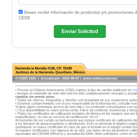
Deseo recibir información de productos y/o promociones 
CEDE
Enviar Solicitud
Hacienda la Muralla #136, CP. 76180
Jardines de la Hacienda. Querétaro, México.
®️ CEDE 2026 | Actualizado:
2026-08-07 | www.cedesa.com.mx
• Precios en Dólares Americanos (USD) sujetos al tipo de cambio publicado en
ce
• Aunque el contenido de este sitio web ha sido cuidadosamente revisado y actual
cambiar sin previo aviso.
• Todas las marcas, fotografías y diseños son propiedad de sus respectivos auto
• Estamos comprometidos con el uso responsable de la información, consulte nu
Si tiene algún comentario acerca de este sitio y su contenido comuníquese con n
• (*)La disponibilidad es salvo previa venta. Favor de confirmar existencias y tie
• Todos los certificados de calibración incluidos de fábrica en los equipos que as
especificados, no son un servició de certificación “en si”.
Al momento de ser surtido un instrumento que incluye certificado de calibración d
a los tiempos de almacenamiento y distribución. Esto no demerita el objetivo original
suministrar un nuevo certificado en caso de que el incluido en el equipo surtido e
Si requiere certificados con vigencia de un año, con datos de los parámetros cal
nacionales del CENAM (México) y acreditación EMA, debe solicitarlos como un se