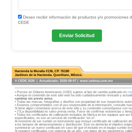
Deseo recibir información de productos y/o promociones 
CEDE
Enviar Solicitud
Hacienda la Muralla #136, CP. 76180
Jardines de la Hacienda. Querétaro, México.
®️ CEDE 2026 | Actualizado:
2026-08-07 | www.cedesa.com.mx
• Precios en Dólares Americanos (USD) sujetos al tipo de cambio publicado en
ce
• Aunque el contenido de este sitio web ha sido cuidadosamente revisado y actual
cambiar sin previo aviso.
• Todas las marcas, fotografías y diseños son propiedad de sus respectivos auto
• Estamos comprometidos con el uso responsable de la información, consulte nu
Si tiene algún comentario acerca de este sitio y su contenido comuníquese con n
• (*)La disponibilidad es salvo previa venta. Favor de confirmar existencias y tie
• Todos los certificados de calibración incluidos de fábrica en los equipos que as
especificados, no son un servició de certificación “en si”.
Al momento de ser surtido un instrumento que incluye certificado de calibración d
a los tiempos de almacenamiento y distribución. Esto no demerita el objetivo original
suministrar un nuevo certificado en caso de que el incluido en el equipo surtido e
Si requiere certificados con vigencia de un año, con datos de los parámetros cal