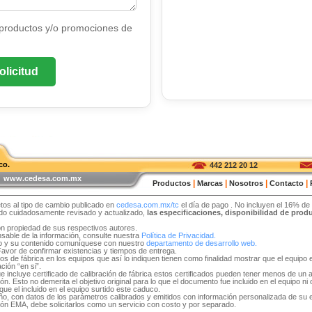
 productos y/o promociones de
olicitud
co.
442 212 20 12
 | www.cedesa.com.mx
|
|
|
|
Productos
Marcas
Nosotros
Contacto
tos al tipo de cambio publicado en
cedesa.com.mx/tc
el día de pago
. No incluyen el 16% de
sido cuidadosamente revisado y actualizado,
las especificaciones, disponibilidad de pro
on propiedad de sus respectivos autores.
able de la información, consulte nuestra
Política de Privacidad.
tio y su contenido comuníquese con nuestro
departamento de desarrollo web.
 Favor de confirmar existencias y tiempos de entrega.
idos de fábrica en los equipos que así lo indiquen tienen como finalidad mostrar que el equip
ción “en si”.
e incluye certificado de calibración de fábrica estos certificados pueden tener menos de un 
. Esto no demerita el objetivo original para lo que el documento fue incluido en el equipo ni ob
ue el incluido en el equipo surtido este caduco.
 año, con datos de los parámetros calibrados y emitidos con información personalizada de su
ón EMA, debe solicitarlos como un servicio con costo y por separado.