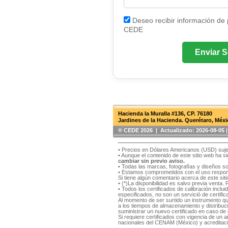
Deseo recibir información de
CEDE
Enviar S
Hacienda la Muralla #136, CP. 76180
Jardines de la Hacienda. Querétaro, Méxi
®️ CEDE 2026 | Actualizado:
2026-08-05
• Precios en Dólares Americanos (USD) suje
• Aunque el contenido de este sitio web ha 
cambiar sin previo aviso.
• Todas las marcas, fotografías y diseños s
• Estamos comprometidos con el uso respons
Si tiene algún comentario acerca de este si
• (*)La disponibilidad es salvo previa venta.
• Todos los certificados de calibración inclu
especificados, no son un servició de certifica
Al momento de ser surtido un instrumento qu
a los tiempos de almacenamiento y distribución
suministrar un nuevo certificado en caso de q
Si requiere certificados con vigencia de un
nacionales del CENAM (México) y acreditaci