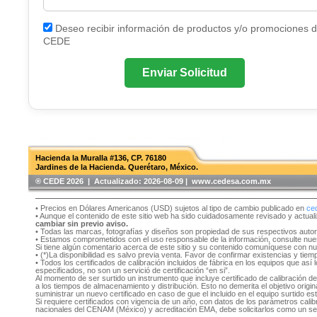
Deseo recibir información de productos y/o promociones 
CEDE
Enviar Solicitud
Hacienda la Muralla #136, CP. 76180
Jardines de la Hacienda. Querétaro, México.
®️ CEDE 2026 | Actualizado:
2026-08-09 | www.cedesa.com.mx
• Precios en Dólares Americanos (USD) sujetos al tipo de cambio publicado en
ce
• Aunque el contenido de este sitio web ha sido cuidadosamente revisado y actual
cambiar sin previo aviso.
• Todas las marcas, fotografías y diseños son propiedad de sus respectivos auto
• Estamos comprometidos con el uso responsable de la información, consulte nu
Si tiene algún comentario acerca de este sitio y su contenido comuníquese con n
• (*)La disponibilidad es salvo previa venta. Favor de confirmar existencias y tie
• Todos los certificados de calibración incluidos de fábrica en los equipos que as
especificados, no son un servició de certificación “en si”.
Al momento de ser surtido un instrumento que incluye certificado de calibración d
a los tiempos de almacenamiento y distribución. Esto no demerita el objetivo original
suministrar un nuevo certificado en caso de que el incluido en el equipo surtido e
Si requiere certificados con vigencia de un año, con datos de los parámetros cal
nacionales del CENAM (México) y acreditación EMA, debe solicitarlos como un se