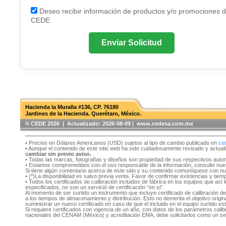
Deseo recibir información de productos y/o promociones 
CEDE
Enviar Solicitud
Hacienda la Muralla #136, CP. 76180
Jardines de la Hacienda. Querétaro, México.
®️ CEDE 2026 | Actualizado:
2026-08-09 | www.cedesa.com.mx
• Precios en Dólares Americanos (USD) sujetos al tipo de cambio publicado en
ce
• Aunque el contenido de este sitio web ha sido cuidadosamente revisado y actual
cambiar sin previo aviso.
• Todas las marcas, fotografías y diseños son propiedad de sus respectivos auto
• Estamos comprometidos con el uso responsable de la información, consulte nu
Si tiene algún comentario acerca de este sitio y su contenido comuníquese con n
• (*)La disponibilidad es salvo previa venta. Favor de confirmar existencias y tie
• Todos los certificados de calibración incluidos de fábrica en los equipos que as
especificados, no son un servició de certificación “en si”.
Al momento de ser surtido un instrumento que incluye certificado de calibración d
a los tiempos de almacenamiento y distribución. Esto no demerita el objetivo original
suministrar un nuevo certificado en caso de que el incluido en el equipo surtido e
Si requiere certificados con vigencia de un año, con datos de los parámetros cal
nacionales del CENAM (México) y acreditación EMA, debe solicitarlos como un se