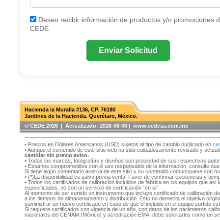
Deseo recibir información de productos y/o promociones 
CEDE
Enviar Solicitud
Hacienda la Muralla #136, CP. 76180
Jardines de la Hacienda. Querétaro, México.
®️ CEDE 2026 | Actualizado:
2026-08-08 | www.cedesa.com.mx
• Precios en Dólares Americanos (USD) sujetos al tipo de cambio publicado en
ce
• Aunque el contenido de este sitio web ha sido cuidadosamente revisado y actual
cambiar sin previo aviso.
• Todas las marcas, fotografías y diseños son propiedad de sus respectivos auto
• Estamos comprometidos con el uso responsable de la información, consulte nu
Si tiene algún comentario acerca de este sitio y su contenido comuníquese con n
• (*)La disponibilidad es salvo previa venta. Favor de confirmar existencias y tie
• Todos los certificados de calibración incluidos de fábrica en los equipos que as
especificados, no son un servició de certificación “en si”.
Al momento de ser surtido un instrumento que incluye certificado de calibración d
a los tiempos de almacenamiento y distribución. Esto no demerita el objetivo original
suministrar un nuevo certificado en caso de que el incluido en el equipo surtido e
Si requiere certificados con vigencia de un año, con datos de los parámetros cal
nacionales del CENAM (México) y acreditación EMA, debe solicitarlos como un se