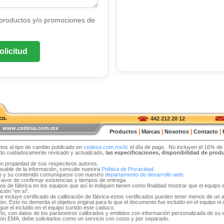
 productos y/o promociones de
olicitud
co.
442 212 20 12
 | www.cedesa.com.mx
|
|
|
|
Productos
Marcas
Nosotros
Contacto
tos al tipo de cambio publicado en
cedesa.com.mx/tc
el día de pago
. No incluyen el 16% de
sido cuidadosamente revisado y actualizado,
las especificaciones, disponibilidad de pro
on propiedad de sus respectivos autores.
able de la información, consulte nuestra
Política de Privacidad.
tio y su contenido comuníquese con nuestro
departamento de desarrollo web.
 Favor de confirmar existencias y tiempos de entrega.
idos de fábrica en los equipos que así lo indiquen tienen como finalidad mostrar que el equip
ción “en si”.
e incluye certificado de calibración de fábrica estos certificados pueden tener menos de un 
. Esto no demerita el objetivo original para lo que el documento fue incluido en el equipo ni ob
ue el incluido en el equipo surtido este caduco.
 año, con datos de los parámetros calibrados y emitidos con información personalizada de su
ón EMA, debe solicitarlos como un servicio con costo y por separado.