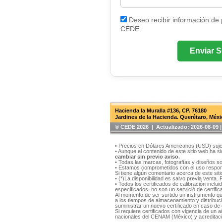
Deseo recibir información de
CEDE
Enviar S
Hacienda la Muralla #136, CP. 76180
Jardines de la Hacienda. Querétaro, Méxi
®️ CEDE 2026 | Actualizado:
2026-08-09
• Precios en Dólares Americanos (USD) suje
• Aunque el contenido de este sitio web ha 
cambiar sin previo aviso.
• Todas las marcas, fotografías y diseños s
• Estamos comprometidos con el uso respons
Si tiene algún comentario acerca de este si
• (*)La disponibilidad es salvo previa venta.
• Todos los certificados de calibración inclu
especificados, no son un servició de certifica
Al momento de ser surtido un instrumento qu
a los tiempos de almacenamiento y distribución
suministrar un nuevo certificado en caso de q
Si requiere certificados con vigencia de un
nacionales del CENAM (México) y acreditaci