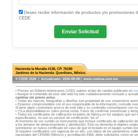
Deseo recibir información de productos y/o promociones 
CEDE
Enviar Solicitud
Hacienda la Muralla #136, CP. 76180
Jardines de la Hacienda. Querétaro, México.
®️ CEDE 2026 | Actualizado:
2026-08-08 | www.cedesa.com.mx
• Precios en Dólares Americanos (USD) sujetos al tipo de cambio publicado en
ce
• Aunque el contenido de este sitio web ha sido cuidadosamente revisado y actual
cambiar sin previo aviso.
• Todas las marcas, fotografías y diseños son propiedad de sus respectivos auto
• Estamos comprometidos con el uso responsable de la información, consulte nu
Si tiene algún comentario acerca de este sitio y su contenido comuníquese con n
• (*)La disponibilidad es salvo previa venta. Favor de confirmar existencias y tie
• Todos los certificados de calibración incluidos de fábrica en los equipos que as
especificados, no son un servició de certificación “en si”.
Al momento de ser surtido un instrumento que incluye certificado de calibración d
a los tiempos de almacenamiento y distribución. Esto no demerita el objetivo original
suministrar un nuevo certificado en caso de que el incluido en el equipo surtido e
Si requiere certificados con vigencia de un año, con datos de los parámetros cal
nacionales del CENAM (México) y acreditación EMA, debe solicitarlos como un se