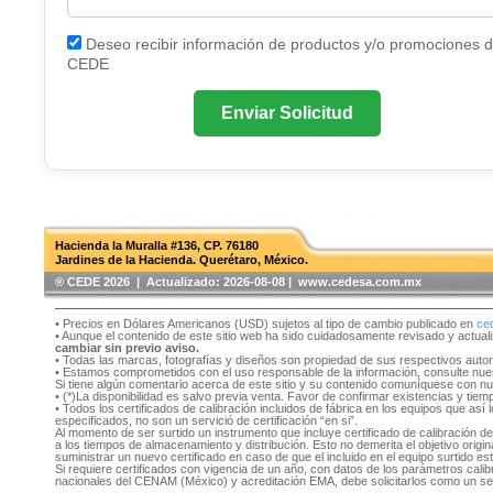
Deseo recibir información de productos y/o promociones 
CEDE
Enviar Solicitud
Hacienda la Muralla #136, CP. 76180
Jardines de la Hacienda. Querétaro, México.
®️ CEDE 2026 | Actualizado:
2026-08-08 | www.cedesa.com.mx
• Precios en Dólares Americanos (USD) sujetos al tipo de cambio publicado en
ce
• Aunque el contenido de este sitio web ha sido cuidadosamente revisado y actual
cambiar sin previo aviso.
• Todas las marcas, fotografías y diseños son propiedad de sus respectivos auto
• Estamos comprometidos con el uso responsable de la información, consulte nu
Si tiene algún comentario acerca de este sitio y su contenido comuníquese con n
• (*)La disponibilidad es salvo previa venta. Favor de confirmar existencias y tie
• Todos los certificados de calibración incluidos de fábrica en los equipos que as
especificados, no son un servició de certificación “en si”.
Al momento de ser surtido un instrumento que incluye certificado de calibración d
a los tiempos de almacenamiento y distribución. Esto no demerita el objetivo original
suministrar un nuevo certificado en caso de que el incluido en el equipo surtido e
Si requiere certificados con vigencia de un año, con datos de los parámetros cal
nacionales del CENAM (México) y acreditación EMA, debe solicitarlos como un se