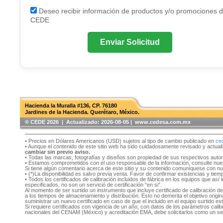
Deseo recibir información de productos y/o promociones 
CEDE
Enviar Solicitud
Hacienda la Muralla #136, CP. 76180
Jardines de la Hacienda. Querétaro, México.
®️ CEDE 2026 | Actualizado:
2026-08-05 | www.cedesa.com.mx
• Precios en Dólares Americanos (USD) sujetos al tipo de cambio publicado en
ce
• Aunque el contenido de este sitio web ha sido cuidadosamente revisado y actual
cambiar sin previo aviso.
• Todas las marcas, fotografías y diseños son propiedad de sus respectivos auto
• Estamos comprometidos con el uso responsable de la información, consulte nu
Si tiene algún comentario acerca de este sitio y su contenido comuníquese con n
• (*)La disponibilidad es salvo previa venta. Favor de confirmar existencias y tie
• Todos los certificados de calibración incluidos de fábrica en los equipos que as
especificados, no son un servició de certificación “en si”.
Al momento de ser surtido un instrumento que incluye certificado de calibración d
a los tiempos de almacenamiento y distribución. Esto no demerita el objetivo original
suministrar un nuevo certificado en caso de que el incluido en el equipo surtido e
Si requiere certificados con vigencia de un año, con datos de los parámetros cal
nacionales del CENAM (México) y acreditación EMA, debe solicitarlos como un se