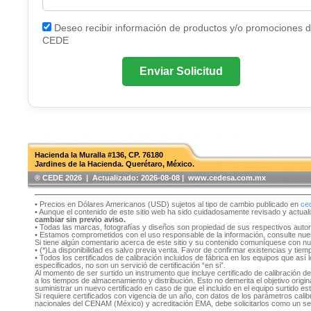
Deseo recibir información de productos y/o promociones 
CEDE
Enviar Solicitud
Hacienda la Muralla #136, CP. 76180
Jardines de la Hacienda. Querétaro, México.
®️ CEDE 2026 | Actualizado:
2026-08-08 | www.cedesa.com.mx
• Precios en Dólares Americanos (USD) sujetos al tipo de cambio publicado en
ce
• Aunque el contenido de este sitio web ha sido cuidadosamente revisado y actual
cambiar sin previo aviso.
• Todas las marcas, fotografías y diseños son propiedad de sus respectivos auto
• Estamos comprometidos con el uso responsable de la información, consulte nu
Si tiene algún comentario acerca de este sitio y su contenido comuníquese con n
• (*)La disponibilidad es salvo previa venta. Favor de confirmar existencias y tie
• Todos los certificados de calibración incluidos de fábrica en los equipos que as
especificados, no son un servició de certificación “en si”.
Al momento de ser surtido un instrumento que incluye certificado de calibración d
a los tiempos de almacenamiento y distribución. Esto no demerita el objetivo original
suministrar un nuevo certificado en caso de que el incluido en el equipo surtido e
Si requiere certificados con vigencia de un año, con datos de los parámetros cal
nacionales del CENAM (México) y acreditación EMA, debe solicitarlos como un se