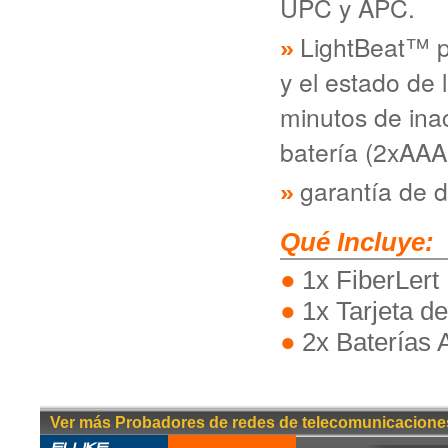
UPC y APC.
LightBeat™ p
y el estado de
minutos de inac
batería (2xAAA,
garantía de 
Qué Incluye:
1x FiberLert
1x Tarjeta de
2x Baterías
Ver más Probadores de redes de telecomunicacione