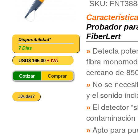
SKU: FNT388
Característic
Probador para
FiberLert
Disponibilidad*
Detecta pote
7 Días
fibra monomodo
USD$ 165.00
+ IVA
cercano de 85
Cotizar
Comprar
No se necesit
y el sonido ind
¿Dudas?
El detector “
contaminación 
Apto para pue