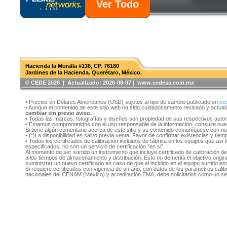
Ver Todo
Hacienda la Muralla #136, CP. 76180
Jardines de la Hacienda. Querétaro, México.
®️ CEDE 2026 | Actualizado:
2026-08-07 | www.cedesa.com.mx
• Precios en Dólares Americanos (USD) sujetos al tipo de cambio publicado en
ce
• Aunque el contenido de este sitio web ha sido cuidadosamente revisado y actual
cambiar sin previo aviso.
• Todas las marcas, fotografías y diseños son propiedad de sus respectivos auto
• Estamos comprometidos con el uso responsable de la información, consulte nu
Si tiene algún comentario acerca de este sitio y su contenido comuníquese con n
• (*)La disponibilidad es salvo previa venta. Favor de confirmar existencias y tie
• Todos los certificados de calibración incluidos de fábrica en los equipos que as
especificados, no son un servició de certificación “en si”.
Al momento de ser surtido un instrumento que incluye certificado de calibración d
a los tiempos de almacenamiento y distribución. Esto no demerita el objetivo original
suministrar un nuevo certificado en caso de que el incluido en el equipo surtido e
Si requiere certificados con vigencia de un año, con datos de los parámetros cal
nacionales del CENAM (México) y acreditación EMA, debe solicitarlos como un se