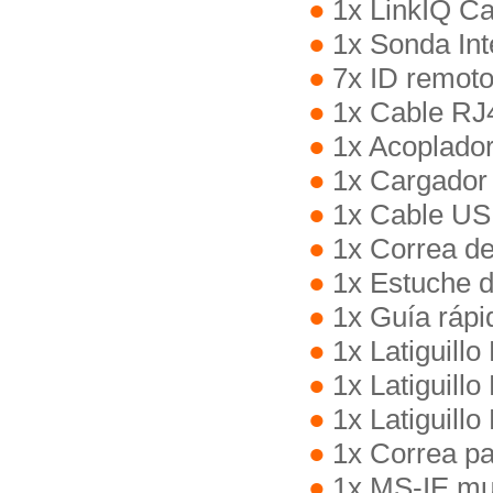
1x LinkIQ Cal
1x Sonda Int
7x ID remoto
1x Cable RJ
1x Acoplador
1x Cargador
1x Cable U
1x Correa de
1x Estuche d
1x Guía rápi
1x Latiguill
1x Latiguill
1x Latiguill
1x Correa pa
1x MS-IE mul