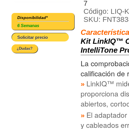
7
Código: LIQ-K
Disponibilidad*
SKU: FNT383
6 Semanas
Característic
Solicitar precio
Kit LinkIQ™ C
IntelliTone P
¿Dudas?
La comprobació
calificación de
LinkIQ™ mide
proporciona dis
abiertos, corto
El adaptador 
y cableados er