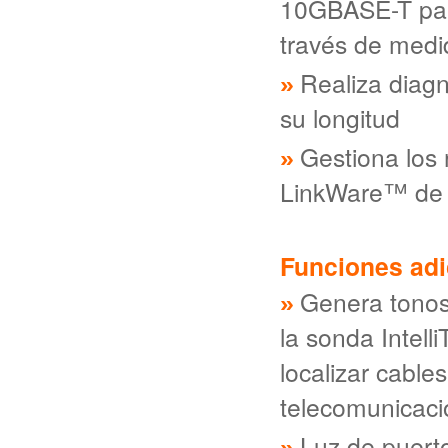
10GBASE-T par
través de medi
Realiza diagn
su longitud
Gestiona los
LinkWare™ de
Funciones adi
Genera tonos 
la sonda Intel
localizar cable
telecomunicac
Luz de puerto