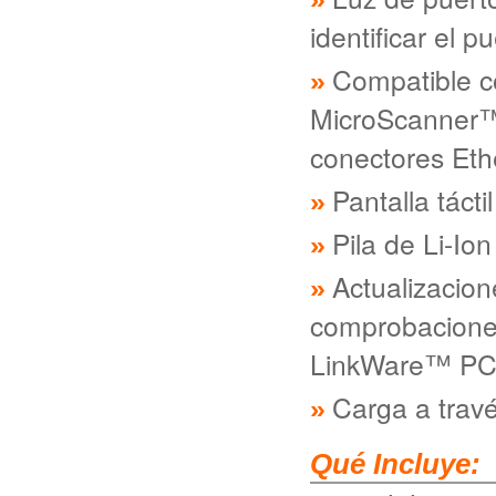
identificar el 
Compatible co
MicroScanner™ 
conectores Eth
Pantalla táct
Pila de Li-Io
Actualizacion
comprobacione
LinkWare™ P
Carga a trav
Qué Incluye: