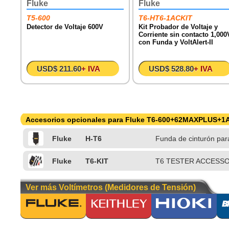
Fluke
Fluke
T5-600
T6-HT6-1ACKIT
Detector de Voltaje 600V
Kit Probador de Voltaje y
Corriente sin contacto 1,000
con Funda y VoltAlert-II
USD$ 211.60
+ IVA
USD$ 528.80
+ IVA
Accesorios opcionales para Fluke T6-600+62MAXPLUS+1
Fluke
H-T6
Funda de cinturón par
Fluke
T6-KIT
T6 TESTER ACCESSO
Ver más Voltímetros (Medidores de Tensión)