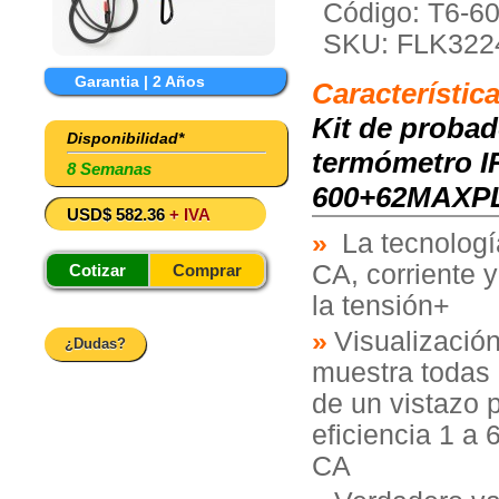
Código: T6-
SKU: FLK322
Garantia | 2 Años
Característic
Kit de probad
Disponibilidad*
termómetro IR
8 Semanas
600+62MAXP
USD$ 582.36
+ IVA
La tecnologí
CA, corriente y
Cotizar
Comprar
la tensión+
Visualización
¿Dudas?
muestra todas 
de un vistazo 
eficiencia 1 a
CA