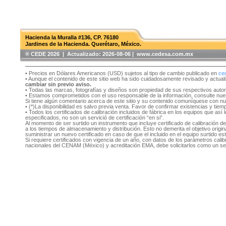
Hacienda la Muralla #136, CP. 76180
Jardines de la Hacienda. Querétaro, México.
®️ CEDE 2026 | Actualizado:
2026-08-06 | www.cedesa.com.mx
• Precios en Dólares Americanos (USD) sujetos al tipo de cambio publicado en
ce
• Aunque el contenido de este sitio web ha sido cuidadosamente revisado y actual
cambiar sin previo aviso.
• Todas las marcas, fotografías y diseños son propiedad de sus respectivos auto
• Estamos comprometidos con el uso responsable de la información, consulte nu
Si tiene algún comentario acerca de este sitio y su contenido comuníquese con n
• (*)La disponibilidad es salvo previa venta. Favor de confirmar existencias y tie
• Todos los certificados de calibración incluidos de fábrica en los equipos que as
especificados, no son un servició de certificación “en si”.
Al momento de ser surtido un instrumento que incluye certificado de calibración d
a los tiempos de almacenamiento y distribución. Esto no demerita el objetivo original
suministrar un nuevo certificado en caso de que el incluido en el equipo surtido e
Si requiere certificados con vigencia de un año, con datos de los parámetros cal
nacionales del CENAM (México) y acreditación EMA, debe solicitarlos como un se