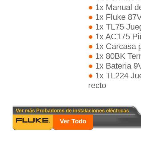
1x Manual d
1x Fluke 87V
1x TL75 Jue
1x AC175 Pi
1x Carcasa p
1x 80BK Ter
1x Bateria 9
1x TL224 Jue
recto
Ver más Probadores de instalaciones eléctricas
Ver Todo