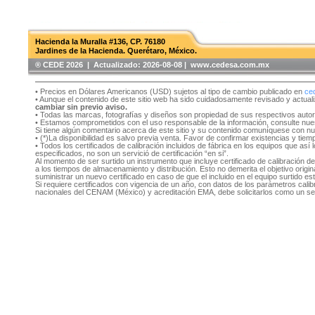
Hacienda la Muralla #136, CP. 76180
Jardines de la Hacienda. Querétaro, México.
®️ CEDE 2026 | Actualizado:
2026-08-08 | www.cedesa.com.mx
• Precios en Dólares Americanos (USD) sujetos al tipo de cambio publicado en
ce
• Aunque el contenido de este sitio web ha sido cuidadosamente revisado y actual
cambiar sin previo aviso.
• Todas las marcas, fotografías y diseños son propiedad de sus respectivos auto
• Estamos comprometidos con el uso responsable de la información, consulte nu
Si tiene algún comentario acerca de este sitio y su contenido comuníquese con n
• (*)La disponibilidad es salvo previa venta. Favor de confirmar existencias y tie
• Todos los certificados de calibración incluidos de fábrica en los equipos que as
especificados, no son un servició de certificación “en si”.
Al momento de ser surtido un instrumento que incluye certificado de calibración d
a los tiempos de almacenamiento y distribución. Esto no demerita el objetivo original
suministrar un nuevo certificado en caso de que el incluido en el equipo surtido e
Si requiere certificados con vigencia de un año, con datos de los parámetros cal
nacionales del CENAM (México) y acreditación EMA, debe solicitarlos como un se