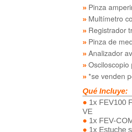
Pinza amperi
Multímetro c
Registrador t
Pinza de med
Analizador a
Osciloscopio 
*se venden p
Qué Incluye:
1x FEV100 F
VE
1x FEV-COM/
1x Estuche s