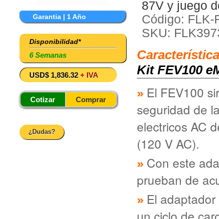
87V y juego d
Garantia | 1 Año
Código: FLK-
SKU: FLK397
Disponibilidad*
Característic
6 Semanas
Kit FEV100 eM
USD$ 1,836.32
+ IVA
El FEV100 sir
Cotizar
Comprar
seguridad de l
electricos AC d
¿Dudas?
(120 V AC).
Con este ada
prueban de ac
El adaptador 
un ciclo de carg