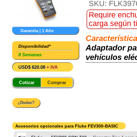
SKU: FLK397
Require enchu
carga según ti
Garantia | 1 Año
Característic
Adaptador pa
Disponibilidad*
8 Semanas
vehículos elé
USD$ 620.08
+ IVA
Cotizar
Comprar
¿Dudas?
Accesorios opcionales para Fluke FEV300-BASIC