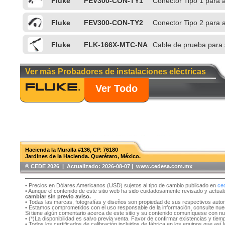
Fluke
FEV300-CON-TY1
Conector Tipo 1 para
Fluke
FEV300-CON-TY2
Conector Tipo 2 para
Fluke
FLK-166X-MTC-NA
Cable de prueba para 
Ver más Probadores de instalaciones eléctricas
Ver Todo
Hacienda la Muralla #136, CP. 76180
Jardines de la Hacienda. Querétaro, México.
®️ CEDE 2026 | Actualizado:
2026-08-07 | www.cedesa.com.mx
• Precios en Dólares Americanos (USD) sujetos al tipo de cambio publicado en
ce
• Aunque el contenido de este sitio web ha sido cuidadosamente revisado y actual
cambiar sin previo aviso.
• Todas las marcas, fotografías y diseños son propiedad de sus respectivos auto
• Estamos comprometidos con el uso responsable de la información, consulte nu
Si tiene algún comentario acerca de este sitio y su contenido comuníquese con n
• (*)La disponibilidad es salvo previa venta. Favor de confirmar existencias y tie
• Todos los certificados de calibración incluidos de fábrica en los equipos que as