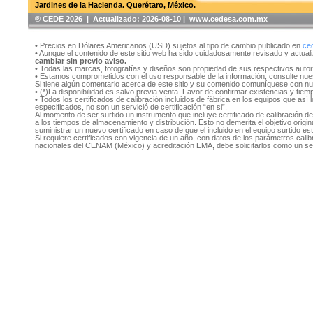
Jardines de la Hacienda. Querétaro, México.
®️ CEDE 2026 | Actualizado:
2026-08-10 | www.cedesa.com.mx
• Precios en Dólares Americanos (USD) sujetos al tipo de cambio publicado en
ce
• Aunque el contenido de este sitio web ha sido cuidadosamente revisado y actual
cambiar sin previo aviso.
• Todas las marcas, fotografías y diseños son propiedad de sus respectivos auto
• Estamos comprometidos con el uso responsable de la información, consulte nu
Si tiene algún comentario acerca de este sitio y su contenido comuníquese con n
• (*)La disponibilidad es salvo previa venta. Favor de confirmar existencias y tie
• Todos los certificados de calibración incluidos de fábrica en los equipos que as
especificados, no son un servició de certificación “en si”.
Al momento de ser surtido un instrumento que incluye certificado de calibración d
a los tiempos de almacenamiento y distribución. Esto no demerita el objetivo original
suministrar un nuevo certificado en caso de que el incluido en el equipo surtido e
Si requiere certificados con vigencia de un año, con datos de los parámetros cal
nacionales del CENAM (México) y acreditación EMA, debe solicitarlos como un se