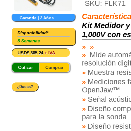
SKU: FLK71
Característic
Garantia | 2 Años
Kit Medidor y
1,000V con e
Disponibilidad*
8 Semanas
»
USD$ 365.24
+ IVA
Mide automá
resolución digi
Cotizar
Comprar
Muestra resi
Mediciones fá
¿Dudas?
OpenJaw™
Señal acústi
Diseño comp
para la sonda
Diseño resis