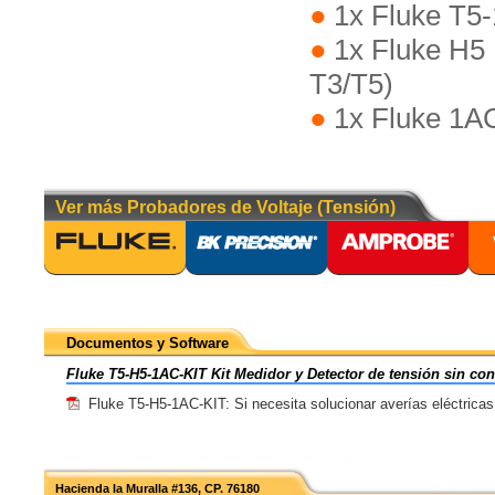
1x Fluke T5
1x Fluke H5 
T3/T5)
1x Fluke 1A
Ver más Probadores de Voltaje (Tensión)
Documentos y Software
Fluke T5-H5-1AC-KIT Kit Medidor y Detector de tensión sin co
Fluke T5-H5-1AC-KIT: Si necesita solucionar averías eléctricas
Hacienda la Muralla #136, CP. 76180