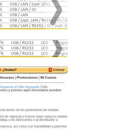
%
USB / LAN / (opt. I/O )
LCD Touch
Programable
%
USB / LAN / IO
LCD Touch
Programable
%
USB / LAN
LCD touch
Programable
%
USB / (opt. LAN / RS232 / IO / GPIB)
LCD
Programable
%
USB / LAN / RS232 / IO / (opt. GPIB)
LCD
Programable
1%
USB / RS232
LCD
Programable
1%
USB / RS232
LCD
Programable
1%
USB / RS232
LCD
Programable
¿Dudas?
Cotizar
|
|
Recursos
Promociones
Mi Cuenta
Impuesto al Valor Agregado
(IVA).
ductos y precios aquí mostrados pueden
o está dentro de los parámetros de medida
año de vigencia o incluso estar caducos debido
liga a los fabricantes o al distribuidor a
 empresa, así como con trazabilidad a patrones