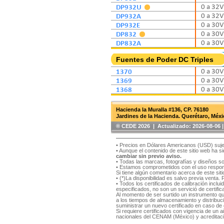
DP932U
0 a 32V
DP932A
0 a 32V
DP932E
0 a 30V
DP832
0 a 30V
DP832A
0 a 30V
Fuentes de Poder DC Triples
1370
0 a 30V
1369
0 a 30V
1368
0 a 30V
Hacienda la Muralla #136, CP. 76180
Jardines de la Hacienda. Querétaro, Méxi
®️ CEDE 2026 | Actualizado:
2026-08-06
• Precios en Dólares Americanos (USD) suje
• Aunque el contenido de este sitio web ha 
cambiar sin previo aviso.
• Todas las marcas, fotografías y diseños s
• Estamos comprometidos con el uso respons
Si tiene algún comentario acerca de este si
• (*)La disponibilidad es salvo previa venta.
• Todos los certificados de calibración inclu
especificados, no son un servició de certifica
Al momento de ser surtido un instrumento qu
a los tiempos de almacenamiento y distribución
suministrar un nuevo certificado en caso de q
Si requiere certificados con vigencia de un
nacionales del CENAM (México) y acreditaci