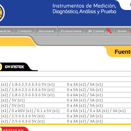
Generadores de Funciones
Programadores
Flir
Keithley
Herramientas y Accesorios
Puntas de Prueba
Fluke
PLS
Fuent
Hi-Pots
Registradores
Fluke Process
Pruftechnik
Localizadores de Cableado
Reguladores energía reactiva
FlukeCal
RIGOL
Medidores
Software
Global Specialties
Tektronix
Multímetros
Switching systems
GW Instek
Osciloscopios
Termómetros
Hioki
Pinzas de Medición
 (x2) / 1.8 ó 2.5 ó 3.3 ó 5V (x1)
0 a 3A (x2) / 5A (x1)
Probadores
 (x2) / 1.8 ó 2.5 ó 3.3 ó 5V (x1)
0 a 5A (x2) / 5A (x1)
 (x2) / 1.8 ó 2.5 ó 3.3 ó 5V (x1)
0 a 6A (x2) / 5A (x1)
 (x2) / 5V (x1)
0 a 3A (x2) / 5A (x1)
 (x2) / 5V (x1)
0 a 3A (x2) / 5A (x1)
 (x1) / 0 a 60V (x1) / 0.1 a 5V (x1)
0 a 6A (x1) / 0 a 3A (x1) / 3A (x1)
 (x2) / 2.5 ó 3.3 ó 5V (x1)
0 a 3A (x2) / 3A (x1)
 (x2) / 2.5 ó 3.3 ó 5V (x1)
0 a 3A (x2) / 3A (x1)