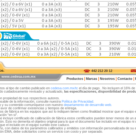
 (x2) / 0 a 6V (x1)
0 a 3A (x3)
DC
3
210W
0.05
 (x2) / 0 a 6V (x1)
0 a 3A (x3)
DC
3
210W
0.05
 (x2) / 0-6V (x1)
0 a 3A (x3)
DC
3
210W
0.05
 (x2) / 0 a 5V
0 a 3A (x3)
DC
3
195W
0.05
 (x2) / 5V (x1)
0 a 3A (x3)
DC
3
195W
0.05
 (x2) / 0-6V (x1)
0 a 6A (x2) / 0-5A (x1)
DC
3
390W
0.0
 (x2) / 0-6V (x1)
0 a 3A (x2) / 0-5A (x1)
DC
3
390W
0.0
 (x2) / 0-6V (x1)
0 a 3A (x2) / 0-5A (x1)
DC
3
210W
0.0
co.
442 212 20 12
 | www.cedesa.com.mx
|
|
|
|
Productos
Marcas
Nosotros
Contacto
tos al tipo de cambio publicado en
cedesa.com.mx/tc
el día de pago
. No incluyen el 16% de
sido cuidadosamente revisado y actualizado,
las especificaciones, disponibilidad de pro
on propiedad de sus respectivos autores.
able de la información, consulte nuestra
Política de Privacidad.
tio y su contenido comuníquese con nuestro
departamento de desarrollo web.
 Favor de confirmar existencias y tiempos de entrega.
idos de fábrica en los equipos que así lo indiquen tienen como finalidad mostrar que el equip
ción “en si”.
e incluye certificado de calibración de fábrica estos certificados pueden tener menos de un 
. Esto no demerita el objetivo original para lo que el documento fue incluido en el equipo ni ob
ue el incluido en el equipo surtido este caduco.
 año, con datos de los parámetros calibrados y emitidos con información personalizada de su
ón EMA, debe solicitarlos como un servicio con costo y por separado.