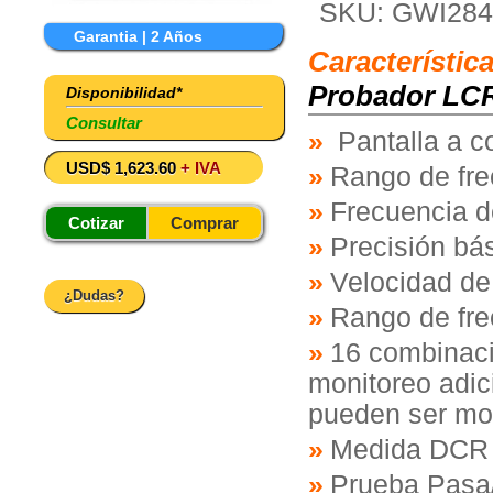
SKU: GWI284
Garantia | 2 Años
Característic
Probador LCR
Disponibilidad*
Consultar
Pantalla a c
USD$ 1,623.60
+ IVA
Rango de fr
Frecuencia d
Cotizar
Comprar
Precisión bá
Velocidad d
¿Dudas?
Rango de fre
16 combinaci
monitoreo adic
pueden ser mo
Medida DCR y
Prueba Pasa/