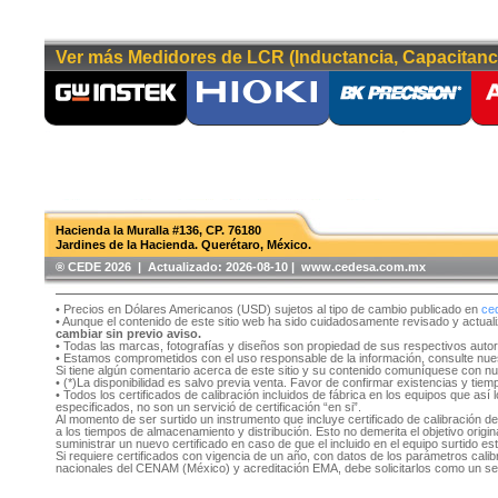
Ver más Medidores de LCR (Inductancia, Capacitanci
Hacienda la Muralla #136, CP. 76180
Jardines de la Hacienda. Querétaro, México.
®️ CEDE 2026 | Actualizado:
2026-08-10 | www.cedesa.com.mx
• Precios en Dólares Americanos (USD) sujetos al tipo de cambio publicado en
ce
• Aunque el contenido de este sitio web ha sido cuidadosamente revisado y actual
cambiar sin previo aviso.
• Todas las marcas, fotografías y diseños son propiedad de sus respectivos auto
• Estamos comprometidos con el uso responsable de la información, consulte nu
Si tiene algún comentario acerca de este sitio y su contenido comuníquese con n
• (*)La disponibilidad es salvo previa venta. Favor de confirmar existencias y tie
• Todos los certificados de calibración incluidos de fábrica en los equipos que as
especificados, no son un servició de certificación “en si”.
Al momento de ser surtido un instrumento que incluye certificado de calibración d
a los tiempos de almacenamiento y distribución. Esto no demerita el objetivo original
suministrar un nuevo certificado en caso de que el incluido en el equipo surtido e
Si requiere certificados con vigencia de un año, con datos de los parámetros cal
nacionales del CENAM (México) y acreditación EMA, debe solicitarlos como un se