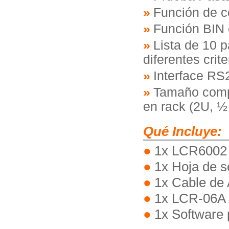
Función de co
Función BIN 
Lista de 10 
diferentes crit
Interface RS
Tamaño compa
en rack (2U, ½
Qué Incluye:
1x LCR6002
1x Hoja de s
1x Cable de 
1x LCR-06A 
1x Software