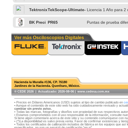
Tektronix
TekScope-Ultimate-
Licencia 1 Año para 2
1Y
BK Preci
PR65
Puntas de prueba dife
sion
Ver más Osciloscopios Digitales
Hacienda la Muralla #136, CP. 76180
Jardines de la Hacienda. Querétaro, México.
®️ CEDE 2026 | Actualizado:
2026-08-06 | www.cedesa.com.mx
• Precios en Dólares Americanos (USD) sujetos al tipo de cambio publicado en
ce
• Aunque el contenido de este sitio web ha sido cuidadosamente revisado y actual
cambiar sin previo aviso.
• Todas las marcas, fotografías y diseños son propiedad de sus respectivos auto
• Estamos comprometidos con el uso responsable de la información, consulte nu
Si tiene algún comentario acerca de este sitio y su contenido comuníquese con n
• (*)La disponibilidad es salvo previa venta. Favor de confirmar existencias y tie
• Todos los certificados de calibración incluidos de fábrica en los equipos que as
especificados, no son un servició de certificación “en si”.