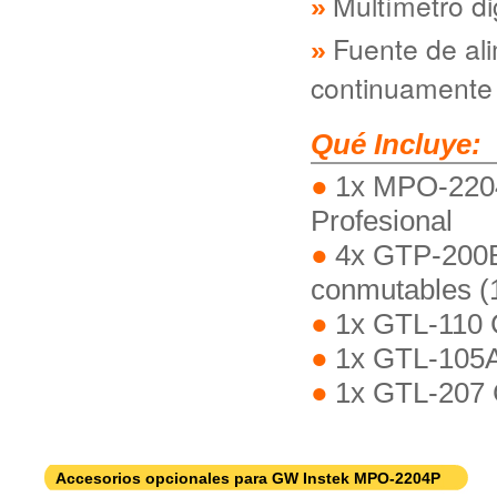
Multímetro di
Fuente de al
continuamente 
Qué Incluye:
1x MPO-2204
Profesional
4x GTP-200B
conmutables (1
1x GTL-110
1x GTL-105A
1x GTL-207 
Accesorios opcionales para GW Instek MPO-2204P