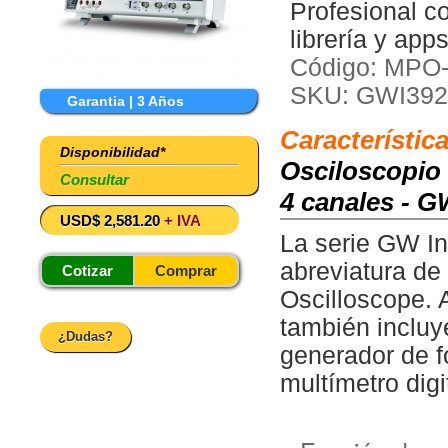
Profesional c
librería y app
Código: MPO
SKU: GWI392
Garantia | 3 Años
Característic
Disponibilidad*
Osciloscopio
Consultar
4 canales - 
USD$ 2,581.20
+ IVA
La serie GW In
abreviatura de
Cotizar
Comprar
Oscilloscope. 
también incluy
¿Dudas?
generador de f
multímetro dig