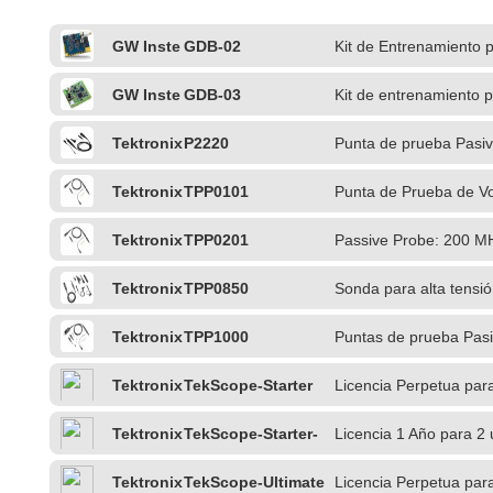
GW Inste
GDB-02
Kit de Entrenamiento 
k
GW Inste
GDB-03
Kit de entrenamiento 
k
Tektronix
P2220
Punta de prueba Pasi
Tektronix
TPP0101
Punta de Prueba de V
Tektronix
TPP0201
Passive Probe: 200 M
Tektronix
TPP0850
Sonda para alta tensió
TekVPI
Tektronix
TPP1000
Puntas de prueba Pas
Tektronix
TekScope-Starter
Licencia Perpetua par
Tektronix
TekScope-Starter-
Licencia 1 Año para 2 
1Y
PC
Tektronix
TekScope-Ultimate
Licencia Perpetua par