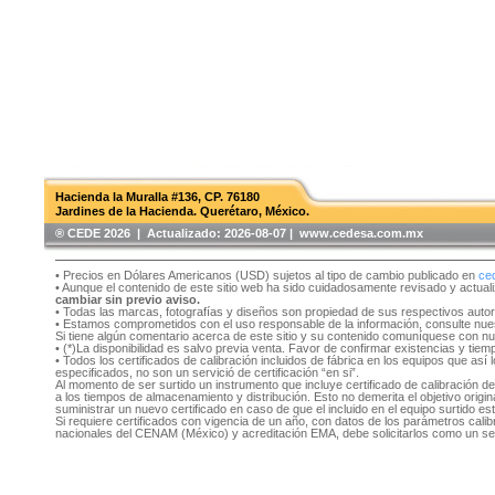
Hacienda la Muralla #136, CP. 76180
Jardines de la Hacienda. Querétaro, México.
®️ CEDE 2026 | Actualizado:
2026-08-07 | www.cedesa.com.mx
• Precios en Dólares Americanos (USD) sujetos al tipo de cambio publicado en
ce
• Aunque el contenido de este sitio web ha sido cuidadosamente revisado y actual
cambiar sin previo aviso.
• Todas las marcas, fotografías y diseños son propiedad de sus respectivos auto
• Estamos comprometidos con el uso responsable de la información, consulte nu
Si tiene algún comentario acerca de este sitio y su contenido comuníquese con n
• (*)La disponibilidad es salvo previa venta. Favor de confirmar existencias y tie
• Todos los certificados de calibración incluidos de fábrica en los equipos que as
especificados, no son un servició de certificación “en si”.
Al momento de ser surtido un instrumento que incluye certificado de calibración d
a los tiempos de almacenamiento y distribución. Esto no demerita el objetivo original
suministrar un nuevo certificado en caso de que el incluido en el equipo surtido e
Si requiere certificados con vigencia de un año, con datos de los parámetros cal
nacionales del CENAM (México) y acreditación EMA, debe solicitarlos como un se