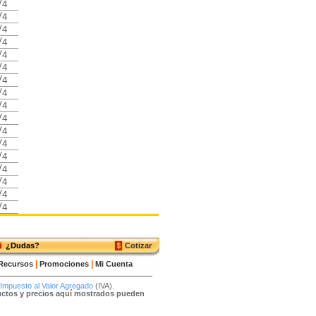
/4
/4
/4
/4
/4
/4
/4
/4
/4
/4
/4
/4
/4
/4
/4
/4
/4
¿Dudas?
Cotizar
|
|
Recursos
Promociones
Mi Cuenta
Impuesto al Valor Agregado
(IVA).
ductos y precios aquí mostrados pueden