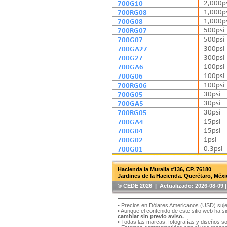
700G10
2,000p
700RG08
1,000p
700G08
1,000p
700RG07
500psi
700G07
500psi
700GA27
300psi
700G27
300psi
700GA6
100psi
700G06
100psi
700RG06
100psi
700G05
30psi
700GA5
30psi
700RG05
30psi
700GA4
15psi
700G04
15psi
700G02
1psi
700G01
0.3psi
Hacienda la Muralla #136, CP. 76180
Jardines de la Hacienda. Querétaro, Méxi
®️ CEDE 2026 | Actualizado:
2026-08-09
• Precios en Dólares Americanos (USD) suje
• Aunque el contenido de este sitio web ha 
cambiar sin previo aviso.
• Todas las marcas, fotografías y diseños s