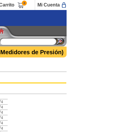
0
Carrito
Mi Cuenta
Medidores de Presión)
/4
/4
/4
/4
/4
/4