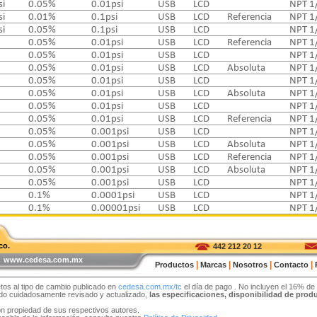
si
0.05%
0.01psi
USB
LCD
NPT 1
si
0.01%
0.1psi
USB
LCD
Referencia
NPT 1
si
0.05%
0.1psi
USB
LCD
NPT 1
0.05%
0.01psi
USB
LCD
Referencia
NPT 1
0.05%
0.01psi
USB
LCD
NPT 1
0.05%
0.01psi
USB
LCD
Absoluta
NPT 1
0.05%
0.01psi
USB
LCD
NPT 1
0.05%
0.01psi
USB
LCD
Absoluta
NPT 1
0.05%
0.01psi
USB
LCD
NPT 1
0.05%
0.01psi
USB
LCD
Referencia
NPT 1
0.05%
0.001psi
USB
LCD
NPT 1
0.05%
0.001psi
USB
LCD
Absoluta
NPT 1
0.05%
0.001psi
USB
LCD
Referencia
NPT 1
0.05%
0.001psi
USB
LCD
Absoluta
NPT 1
0.05%
0.001psi
USB
LCD
NPT 1
0.1%
0.0001psi
USB
LCD
NPT 1
0.1%
0.00001psi
USB
LCD
NPT 1
co.
442 212 20 12
 | www.cedesa.com.mx
|
|
|
|
Productos
Marcas
Nosotros
Contacto
tos al tipo de cambio publicado en
cedesa.com.mx/tc
el día de pago
. No incluyen el 16% de
sido cuidadosamente revisado y actualizado,
las especificaciones, disponibilidad de pro
on propiedad de sus respectivos autores.