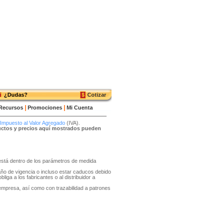
¿Dudas?
Cotizar
|
|
Recursos
Promociones
Mi Cuenta
Impuesto al Valor Agregado
(IVA).
ductos y precios aquí mostrados pueden
o está dentro de los parámetros de medida
año de vigencia o incluso estar caducos debido
liga a los fabricantes o al distribuidor a
 empresa, así como con trazabilidad a patrones