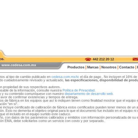
co.
442 212 20 12
 | www.cedesa.com.mx
|
|
|
|
Productos
Marcas
Nosotros
Contacto
tos al tipo de cambio publicado en
cedesa.com.mx/tc
el día de pago
. No incluyen el 16% de
sido cuidadosamente revisado y actualizado,
las especificaciones, disponibilidad de pro
on propiedad de sus respectivos autores.
able de la información, consulte nuestra
Política de Privacidad.
tio y su contenido comuníquese con nuestro
departamento de desarrollo web.
 Favor de confirmar existencias y tiempos de entrega.
idos de fábrica en los equipos que así lo indiquen tienen como finalidad mostrar que el equip
ción “en si”.
e incluye certificado de calibración de fábrica estos certificados pueden tener menos de un 
. Esto no demerita el objetivo original para lo que el documento fue incluido en el equipo ni ob
ue el incluido en el equipo surtido este caduco.
 año, con datos de los parámetros calibrados y emitidos con información personalizada de su
ón EMA, debe solicitarlos como un servicio con costo y por separado.