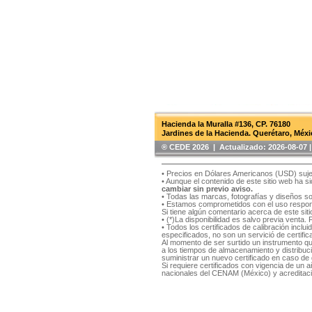
Hacienda la Muralla #136, CP. 76180
Jardines de la Hacienda. Querétaro, Méxi
®️ CEDE 2026 | Actualizado:
2026-08-07
• Precios en Dólares Americanos (USD) suje
• Aunque el contenido de este sitio web ha 
cambiar sin previo aviso.
• Todas las marcas, fotografías y diseños s
• Estamos comprometidos con el uso respons
Si tiene algún comentario acerca de este si
• (*)La disponibilidad es salvo previa venta.
• Todos los certificados de calibración inclu
especificados, no son un servició de certifica
Al momento de ser surtido un instrumento qu
a los tiempos de almacenamiento y distribución
suministrar un nuevo certificado en caso de q
Si requiere certificados con vigencia de un
nacionales del CENAM (México) y acreditaci