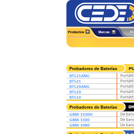
Alineadores
All-Test Pro
Analizadores
Amprobe
Boroscopios
BK Precision
Calibradores
Caltest Electronics
Cámaras Termográficas
Circutor
Probadores de Baterías
Compensación Reactiva
Comark
BT521ANG
Portátil
Contadores
Extech
BT521
Portátil
Detectores
BT520ANG
Portátil
Fuentes de Poder
BT520
Portátil
BT510
Portátil
Probadores de Baterías
GBM-3100H
De ban
GBM-3300
De ban
GBM-3080
De ban