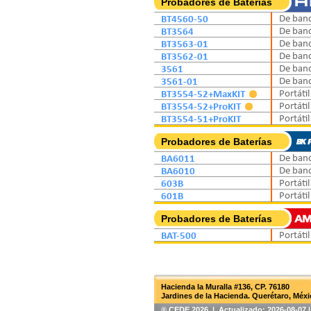
Probadores de Baterías
BT4560-50
De ban
BT3564
De ban
BT3563-01
De ban
BT3562-01
De ban
3561
De ban
3561-01
De ban
BT3554-52+MaxKIT
Portátil
BT3554-52+ProKIT
Portátil
BT3554-51+ProKIT
Portátil
Probadores de Baterías
BA6011
De ban
BA6010
De ban
603B
Portátil
601B
Portátil
Probadores de Baterías
BAT-500
Portátil
Hacienda la Muralla #136, CP. 76180
Jardines de la Hacienda. Querétaro, Méxi
®️ CEDE 2026 | Actualizado:
2026-08-07