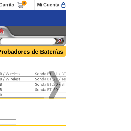
0
Carrito
Mi Cuenta
Probadores de Baterías
B / Wireless
Sonda BTL21 / BTL20ANG / Temperatura / Corriente A
B / WIreless
Sonda BTL21 / Temperatura / Corriente AC-DC
B
Sonda BTL20 / BTL20ANG
B
Sonda BTL20
B