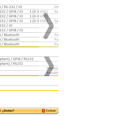
 / RS-232 / IO
Impedancia / Temperarura
232 / GPIB / IO
1 (0-3 VDC)
Salida Analógica
232 / GPIB / IO
1 (0-3 VDC)
232 / GPIB / IO
1 (0-3 VDC)
Salida analógica
232 / IO
232 / GPIB / IO
 / Bluetooth
Puntas L / Temperatura
 / Bluetooth
Puntas L / Temperatura
 / Bluetooth
Puntas Rectas / Temperatura
iant) / GPIB / RS232
iant) / RS232
Prueba del circuito de carga/ prueba de de c
Portátil
¿Dudas?
Cotizar