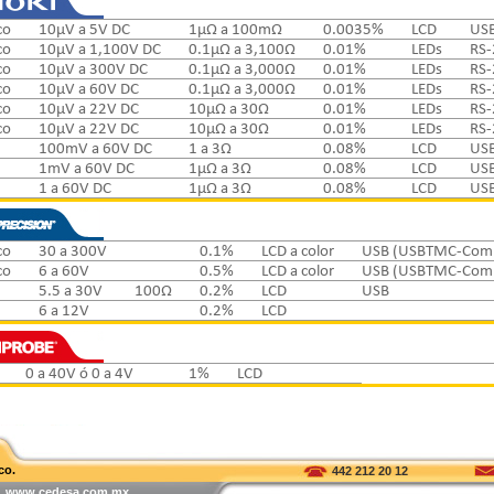
co
10µV a 5V DC
1µΩ a 100mΩ
0.0035%
LCD
USB
co
10µV a 1,100V DC
0.1µΩ a 3,100Ω
0.01%
LEDs
RS-
co
10µV a 300V DC
0.1µΩ a 3,000Ω
0.01%
LEDs
RS-
co
10µV a 60V DC
0.1µΩ a 3,000Ω
0.01%
LEDs
RS-
co
10µV a 22V DC
10µΩ a 30Ω
0.01%
LEDs
RS-
co
10µV a 22V DC
10µΩ a 30Ω
0.01%
LEDs
RS-
100mV a 60V DC
1 a 3Ω
0.08%
LCD
USB
1mV a 60V DC
1µΩ a 3Ω
0.08%
LCD
USB
1 a 60V DC
1µΩ a 3Ω
0.08%
LCD
USB
co
30 a 300V
0.1%
LCD a color
USB (USBTMC-Compl
co
6 a 60V
0.5%
LCD a color
USB (USBTMC-Compl
5.5 a 30V
100Ω
0.2%
LCD
USB
6 a 12V
0.2%
LCD
0 a 40V ó 0 a 4V
1%
LCD
co.
442 212 20 12
 | www.cedesa.com.mx