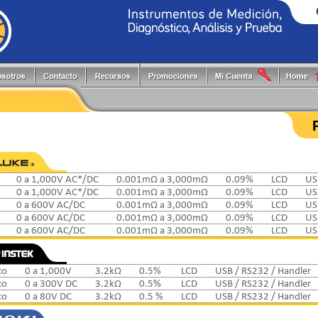
Generadores de Funciones
Programadores
Flir
Keithley
Herramientas y Accesorios
Puntas de Prueba
Fluke
PLS
Hi-Pots
Registradores
Fluke Process
Pruftechnik
Localizadores de Cableado
Reguladores energía reactiva
FlukeCal
RIGOL
Medidores
Software
Global Specialties
Tektronix
Multímetros
Switching systems
GW Instek
0 a 1,000V AC*/DC
0.001mΩ a 3,000mΩ
0.09%
LCD
US
Osciloscopios
Termómetros
Hioki
0 a 1,000V AC*/DC
0.001mΩ a 3,000mΩ
0.09%
LCD
US
Pinzas de Medición
0 a 600V AC/DC
0.001mΩ a 3,000mΩ
0.09%
LCD
US
Probadores
0 a 600V AC/DC
0.001mΩ a 3,000mΩ
0.09%
LCD
US
0 a 600V AC/DC
0.001mΩ a 3,000mΩ
0.09%
LCD
US
co
0 a 1,000V
3.2kΩ
0.5%
LCD
USB / RS232 / Handler
co
0 a 300V DC
3.2kΩ
0.5%
LCD
USB / RS232 / Handler
co
0 a 80V DC
3.2kΩ
0.5 %
LCD
USB / RS232 / Handler