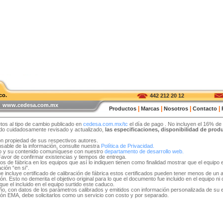
co.
442 212 20 12
 | www.cedesa.com.mx
|
|
|
|
Productos
Marcas
Nosotros
Contacto
tos al tipo de cambio publicado en
cedesa.com.mx/tc
el día de pago
. No incluyen el 16% de
sido cuidadosamente revisado y actualizado,
las especificaciones, disponibilidad de pro
on propiedad de sus respectivos autores.
able de la información, consulte nuestra
Política de Privacidad.
tio y su contenido comuníquese con nuestro
departamento de desarrollo web.
 Favor de confirmar existencias y tiempos de entrega.
idos de fábrica en los equipos que así lo indiquen tienen como finalidad mostrar que el equip
ción “en si”.
e incluye certificado de calibración de fábrica estos certificados pueden tener menos de un 
. Esto no demerita el objetivo original para lo que el documento fue incluido en el equipo ni ob
ue el incluido en el equipo surtido este caduco.
 año, con datos de los parámetros calibrados y emitidos con información personalizada de su
ón EMA, debe solicitarlos como un servicio con costo y por separado.