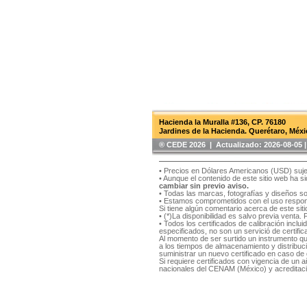
Hacienda la Muralla #136, CP. 76180
Jardines de la Hacienda. Querétaro, Méxi
®️ CEDE 2026 | Actualizado:
2026-08-05
• Precios en Dólares Americanos (USD) suje
• Aunque el contenido de este sitio web ha 
cambiar sin previo aviso.
• Todas las marcas, fotografías y diseños s
• Estamos comprometidos con el uso respons
Si tiene algún comentario acerca de este si
• (*)La disponibilidad es salvo previa venta.
• Todos los certificados de calibración inclu
especificados, no son un servició de certifica
Al momento de ser surtido un instrumento qu
a los tiempos de almacenamiento y distribución
suministrar un nuevo certificado en caso de q
Si requiere certificados con vigencia de un
nacionales del CENAM (México) y acreditaci