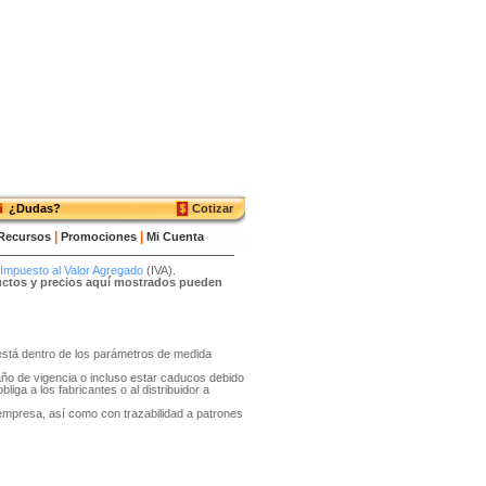
¿Dudas?
Cotizar
|
|
Recursos
Promociones
Mi Cuenta
Impuesto al Valor Agregado
(IVA).
ductos y precios aquí mostrados pueden
o está dentro de los parámetros de medida
año de vigencia o incluso estar caducos debido
liga a los fabricantes o al distribuidor a
 empresa, así como con trazabilidad a patrones