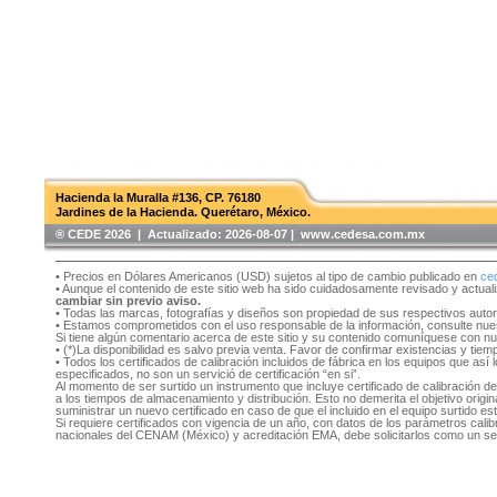
Hacienda la Muralla #136, CP. 76180
Jardines de la Hacienda. Querétaro, México.
®️ CEDE 2026 | Actualizado:
2026-08-07 | www.cedesa.com.mx
• Precios en Dólares Americanos (USD) sujetos al tipo de cambio publicado en
ce
• Aunque el contenido de este sitio web ha sido cuidadosamente revisado y actual
cambiar sin previo aviso.
• Todas las marcas, fotografías y diseños son propiedad de sus respectivos auto
• Estamos comprometidos con el uso responsable de la información, consulte nu
Si tiene algún comentario acerca de este sitio y su contenido comuníquese con n
• (*)La disponibilidad es salvo previa venta. Favor de confirmar existencias y tie
• Todos los certificados de calibración incluidos de fábrica en los equipos que as
especificados, no son un servició de certificación “en si”.
Al momento de ser surtido un instrumento que incluye certificado de calibración d
a los tiempos de almacenamiento y distribución. Esto no demerita el objetivo original
suministrar un nuevo certificado en caso de que el incluido en el equipo surtido e
Si requiere certificados con vigencia de un año, con datos de los parámetros cal
nacionales del CENAM (México) y acreditación EMA, debe solicitarlos como un se