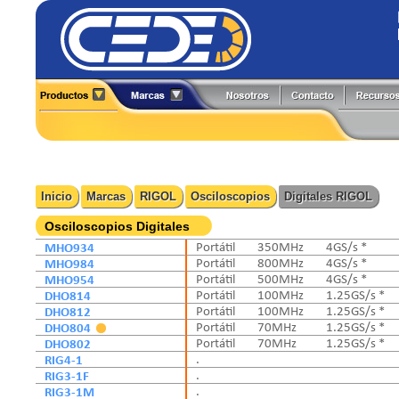
Alineadores
Generadores de Funciones
All-Test Pro
Flir
Analizadores
Herramientas y Accesorios
Amprobe
Fluke
Boroscopios
Hi-Pots
BK Precision
Fluke Process
Calibradores
Localizadores de Cableado
Caltest Electronics
FlukeCal
Inicio
Marcas
RIGOL
Osciloscopios
Digitales RIGOL
Cámaras Termográficas
Medidores
Circutor
Global Specialties
Compensación Reactiva
Multímetros
Comark
GW Instek
Osciloscopios Digitales
Contadores
Osciloscopios
Extech
Hioki
MHO934
Portátil
350MHz
4GS/s *
Detectores
Pinzas de Medición
MHO984
Portátil
800MHz
4GS/s *
Fuentes de Poder
Probadores
MHO954
Portátil
500MHz
4GS/s *
DHO814
Portátil
100MHz
1.25GS/s *
DHO812
Portátil
100MHz
1.25GS/s *
DHO804
Portátil
70MHz
1.25GS/s *
DHO802
Portátil
70MHz
1.25GS/s *
RIG4-1
.
RIG3-1F
.
RIG3-1M
.