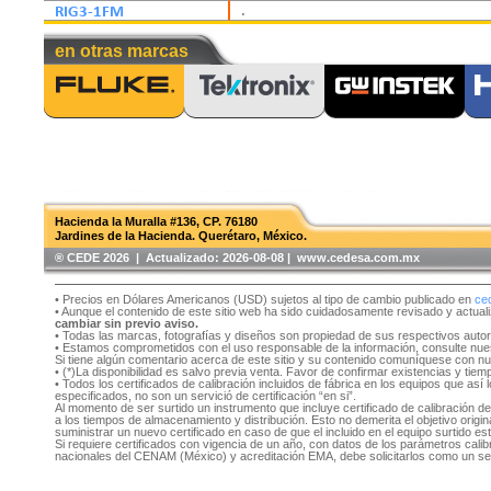
RIG3-1FM
.
en otras marcas
Hacienda la Muralla #136, CP. 76180
Jardines de la Hacienda. Querétaro, México.
®️ CEDE 2026 | Actualizado:
2026-08-08 | www.cedesa.com.mx
• Precios en Dólares Americanos (USD) sujetos al tipo de cambio publicado en
ce
• Aunque el contenido de este sitio web ha sido cuidadosamente revisado y actual
cambiar sin previo aviso.
• Todas las marcas, fotografías y diseños son propiedad de sus respectivos auto
• Estamos comprometidos con el uso responsable de la información, consulte nu
Si tiene algún comentario acerca de este sitio y su contenido comuníquese con n
• (*)La disponibilidad es salvo previa venta. Favor de confirmar existencias y tie
• Todos los certificados de calibración incluidos de fábrica en los equipos que as
especificados, no son un servició de certificación “en si”.
Al momento de ser surtido un instrumento que incluye certificado de calibración d
a los tiempos de almacenamiento y distribución. Esto no demerita el objetivo original
suministrar un nuevo certificado en caso de que el incluido en el equipo surtido e
Si requiere certificados con vigencia de un año, con datos de los parámetros cal
nacionales del CENAM (México) y acreditación EMA, debe solicitarlos como un se