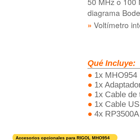
50 MHz o 100 M
diagrama Bod
Voltímetro i
Qué Incluye:
1x MHO954 Ri
1x Adaptador
1x Cable de t
1x Cable U
4x RP3500A 
Accesorios opcionales para RIGOL MHO954