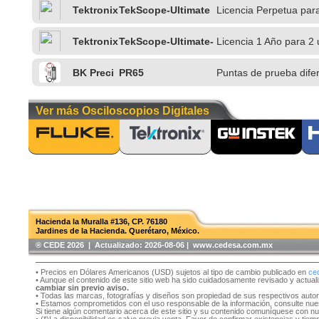
1Y
PC
Tektronix
TekScope-Ultimate
Licencia Perpetua par
Tektronix
TekScope-Ultimate-
Licencia 1 Año para 2
1Y
BK Preci
PR65
Puntas de prueba dife
sion
Ver más Osciloscopios Digitales
Hacienda la Muralla #136, CP. 76180
Jardines de la Hacienda. Querétaro, México.
®️ CEDE 2026 | Actualizado:
2026-08-06 | www.cedesa.com.mx
• Precios en Dólares Americanos (USD) sujetos al tipo de cambio publicado en
ce
• Aunque el contenido de este sitio web ha sido cuidadosamente revisado y actual
cambiar sin previo aviso.
• Todas las marcas, fotografías y diseños son propiedad de sus respectivos auto
• Estamos comprometidos con el uso responsable de la información, consulte nu
Si tiene algún comentario acerca de este sitio y su contenido comuníquese con n
• (*)La disponibilidad es salvo previa venta. Favor de confirmar existencias y tie