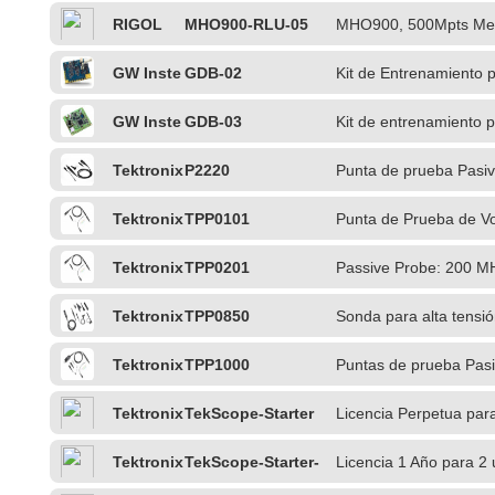
RIGOL
MHO900-RLU-05
MHO900, 500Mpts Me
GW Inste
GDB-02
Kit de Entrenamiento 
k
GW Inste
GDB-03
Kit de entrenamiento 
k
Tektronix
P2220
Punta de prueba Pasi
Tektronix
TPP0101
Punta de Prueba de V
Tektronix
TPP0201
Passive Probe: 200 M
Tektronix
TPP0850
Sonda para alta tensió
TekVPI
Tektronix
TPP1000
Puntas de prueba Pas
Tektronix
TekScope-Starter
Licencia Perpetua par
Tektronix
TekScope-Starter-
Licencia 1 Año para 2 