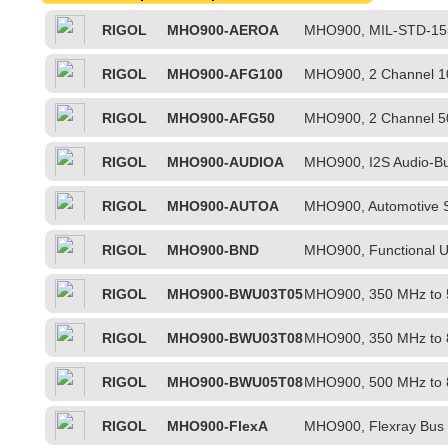
RIGOL
MHO900-AEROA
MHO900, MIL-STD-155
Analysis Option
RIGOL
MHO900-AFG100
MHO900, 2 Channel 10
Option, includes Bode-
RIGOL
MHO900-AFG50
MHO900, 2 Channel 50
Option, includes Bode-
RIGOL
MHO900-AUDIOA
MHO900, I2S Audio-Bus
RIGOL
MHO900-AUTOA
MHO900, Automotive S
Analysis Option
RIGOL
MHO900-BND
MHO900, Functional U
AFG100, AUDIOA, AU
RIGOL
MHO900-BWU03T05
MHO900, 350 MHz to 
RIGOL
MHO900-BWU03T08
MHO900, 350 MHz to 
RIGOL
MHO900-BWU05T08
MHO900, 500 MHz to 
RIGOL
MHO900-FlexA
MHO900, Flexray Bus 