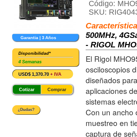
Código: MHO
SKU: RIG404
Característic
500MHz, 4GSa/
Garantia | 3 Años
- RIGOL MHO
Disponibilidad*
El Rigol MHO95
4 Semanas
osciloscopios d
USD$ 1,370.70
+ IVA
diseñados para
aplicaciones d
Cotizar
Comprar
sistemas electr
Con un ancho 
¿Dudas?
muestreo en ti
captura de seña