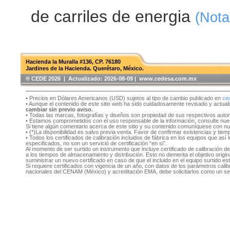
de carriles de energia
(Nota
Hacienda la Muralla #136, CP. 76180
Jardines de la Hacienda. Querétaro, México.
®️ CEDE 2026 | Actualizado:
2026-08-09 | www.cedesa.com.mx
• Precios en Dólares Americanos (USD) sujetos al tipo de cambio publicado en
ce
• Aunque el contenido de este sitio web ha sido cuidadosamente revisado y actual
cambiar sin previo aviso.
• Todas las marcas, fotografías y diseños son propiedad de sus respectivos auto
• Estamos comprometidos con el uso responsable de la información, consulte nu
Si tiene algún comentario acerca de este sitio y su contenido comuníquese con n
• (*)La disponibilidad es salvo previa venta. Favor de confirmar existencias y tie
• Todos los certificados de calibración incluidos de fábrica en los equipos que as
especificados, no son un servició de certificación “en si”.
Al momento de ser surtido un instrumento que incluye certificado de calibración d
a los tiempos de almacenamiento y distribución. Esto no demerita el objetivo original
suministrar un nuevo certificado en caso de que el incluido en el equipo surtido e
Si requiere certificados con vigencia de un año, con datos de los parámetros cal
nacionales del CENAM (México) y acreditación EMA, debe solicitarlos como un se