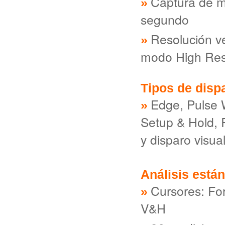
Captura de m
segundo
Resolución ve
modo High Re
Tipos de disp
Edge, Pulse 
Setup & Hold, R
y disparo visua
Análisis están
Cursores: Fo
V&H