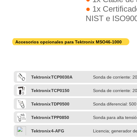
1x Certificad
NIST e ISO90
Accesorios opcionales para Tektronix MSO46-1000
Tektronix
TCP0030A
Sonda de corriente: 2
Tektronix
TCP0150
Sonda de corriente: 2
Tektronix
TDP0500
Sonda diferencial: 50
Tektronix
TPP0850
Sonda para alta tensió
TekVPI
Tektronix
4-AFG
Licencia; generador de