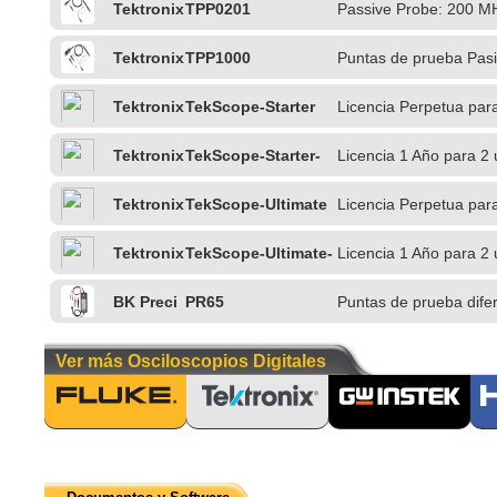
Tektronix
TPP0201
Passive Probe: 200 M
Tektronix
TPP1000
Puntas de prueba Pas
Tektronix
TekScope-Starter
Licencia Perpetua par
Tektronix
TekScope-Starter-
Licencia 1 Año para 2 
1Y
PC
Tektronix
TekScope-Ultimate
Licencia Perpetua par
Tektronix
TekScope-Ultimate-
Licencia 1 Año para 2
1Y
BK Preci
PR65
Puntas de prueba dife
sion
Ver más Osciloscopios Digitales