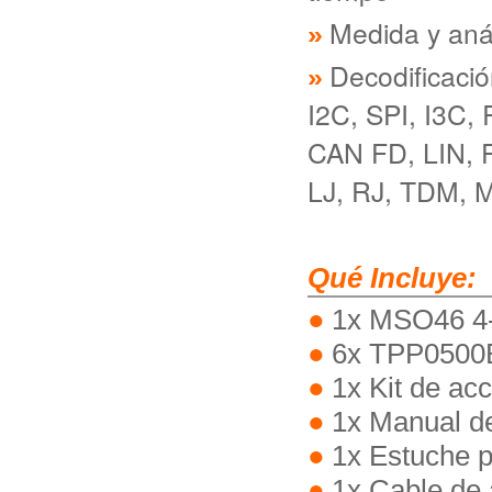
Medida y anál
Decodificació
I2C, SPI, I3C
CAN FD, LIN, F
LJ, RJ, TDM, 
Qué Incluye:
1x MSO46 4-
6x TPP0500B
1x Kit de ac
1x Manual de
1x Estuche p
1x Cable de 