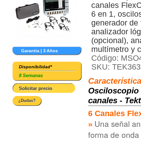
canales FlexCh
6 en 1, oscilo
generador de f
analizador lóg
(opcional), an
multímetro y c
Garantia | 3 Años
Código: MSO
SKU: TEK363
Disponibilidad*
8 Semanas
Característic
Solicitar precio
Osciloscopio 
canales - Te
¿Dudas?
6 Canales Fle
Una señal an
forma de onda 