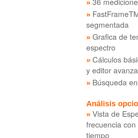
36 medicione
FastFrameTM
segmentada
Grafica de t
espectro
Cálculos bás
y editor avanz
Búsqueda en c
Análisis opci
Vista de Espe
frecuencia con
tiempo