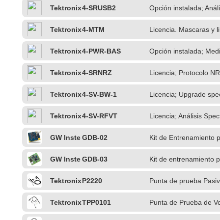
Tektronix
4-SRUSB2
Opción instalada; Anál
Tektronix
4-MTM
Licencia. Mascaras y l
Tektronix
4-PWR-BAS
Opción instalada; Medi
Tektronix
4-SRNRZ
Licencia; Protocolo N
Tektronix
4-SV-BW-1
Licencia; Upgrade spe
BAS)
Tektronix
4-SV-RFVT
Licencia; Análisis Sp
GW Inste
GDB-02
Kit de Entrenamiento 
k
GW Inste
GDB-03
Kit de entrenamiento 
k
Tektronix
P2220
Punta de prueba Pasi
Tektronix
TPP0101
Punta de Prueba de V