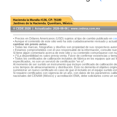
Hacienda la Muralla #136, CP. 76180
Jardines de la Hacienda. Querétaro, México.
®️ CEDE 2026 | Actualizado:
2026-08-06 | www.cedesa.com.mx
• Precios en Dólares Americanos (USD) sujetos al tipo de cambio publicado en
ce
• Aunque el contenido de este sitio web ha sido cuidadosamente revisado y actual
cambiar sin previo aviso.
• Todas las marcas, fotografías y diseños son propiedad de sus respectivos auto
• Estamos comprometidos con el uso responsable de la información, consulte nu
Si tiene algún comentario acerca de este sitio y su contenido comuníquese con n
• (*)La disponibilidad es salvo previa venta. Favor de confirmar existencias y tie
• Todos los certificados de calibración incluidos de fábrica en los equipos que as
especificados, no son un servició de certificación “en si”.
Al momento de ser surtido un instrumento que incluye certificado de calibración d
a los tiempos de almacenamiento y distribución. Esto no demerita el objetivo original
suministrar un nuevo certificado en caso de que el incluido en el equipo surtido e
Si requiere certificados con vigencia de un año, con datos de los parámetros cal
nacionales del CENAM (México) y acreditación EMA, debe solicitarlos como un se