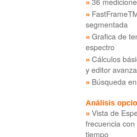
36 medicione
FastFrameTM
segmentada
Grafica de t
espectro
Cálculos bás
y editor avanz
Búsqueda en c
Análisis opci
Vista de Espe
frecuencia con
tiempo