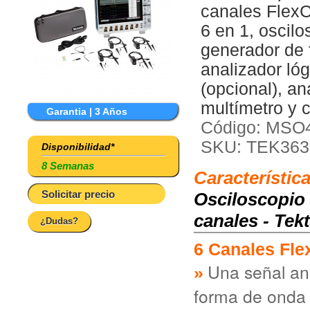
canales FlexCh
6 en 1, oscilo
generador de f
analizador lóg
(opcional), an
multímetro y c
Garantia | 3 Años
Código: MSO
SKU: TEK363
Disponibilidad*
8 Semanas
Característic
Solicitar precio
Osciloscopio 
canales - Te
¿Dudas?
6 Canales Fle
Una señal an
forma de onda 