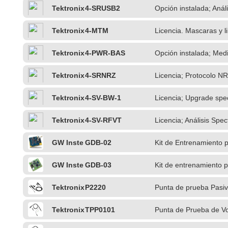
Tektronix
4-SRUSB2
Opción instalada; Anál
Tektronix
4-MTM
Licencia. Mascaras y l
Tektronix
4-PWR-BAS
Opción instalada; Medi
Tektronix
4-SRNRZ
Licencia; Protocolo N
Tektronix
4-SV-BW-1
Licencia; Upgrade spe
BAS)
Tektronix
4-SV-RFVT
Licencia; Análisis Sp
GW Inste
GDB-02
Kit de Entrenamiento 
k
GW Inste
GDB-03
Kit de entrenamiento 
k
Tektronix
P2220
Punta de prueba Pasi
Tektronix
TPP0101
Punta de Prueba de V