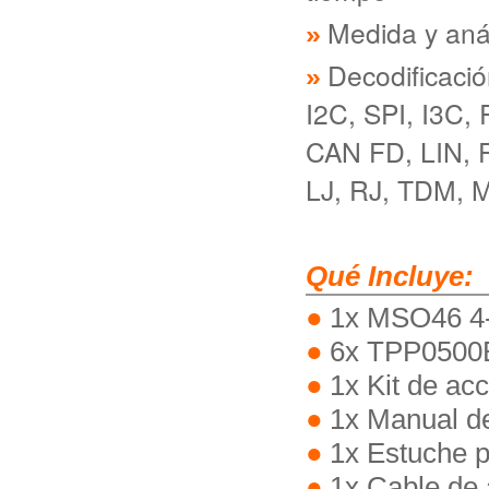
Medida y anál
Decodificació
I2C, SPI, I3C
CAN FD, LIN, F
LJ, RJ, TDM, 
Qué Incluye:
1x MSO46 4-
6x TPP0500B
1x Kit de ac
1x Manual de
1x Estuche p
1x Cable de 