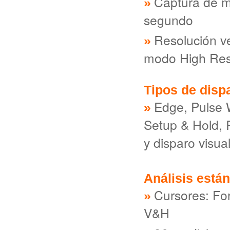
Captura de m
segundo
Resolución ve
modo High Re
Tipos de disp
Edge, Pulse 
Setup & Hold, R
y disparo visua
Análisis están
Cursores: Fo
V&H