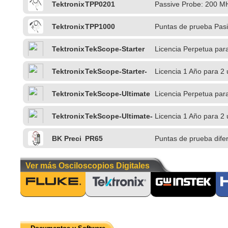
Tektronix
TPP0201
Passive Probe: 200 M
Tektronix
TPP1000
Puntas de prueba Pas
Tektronix
TekScope-Starter
Licencia Perpetua par
Tektronix
TekScope-Starter-
Licencia 1 Año para 2 
1Y
PC
Tektronix
TekScope-Ultimate
Licencia Perpetua par
Tektronix
TekScope-Ultimate-
Licencia 1 Año para 2
1Y
BK Preci
PR65
Puntas de prueba dife
sion
Ver más Osciloscopios Digitales