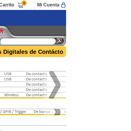
0
Carrito
Mi Cuenta
 Digitales de Contácto
USB
De contacto
USB
De contacto
De contacto
De contacto
Wireless
De contacto
/ GPIB / Trigger
De banco
combinar con 6220 ó 6221