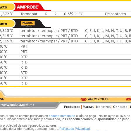
ácto
1,372°C
Termopar
K
2
0.5% + 1°C
De contacto
ácto
2,315°C
termistor / termopar / PRT / RTD
C, E, J, K, L, M, N, T, U, B, 
2,315°C
termistor / termopar / PRT / RTD
C, E, J, K, L, M, N, T, U, B, 
2,315°C
termistor / termopar / PRT / RTD
C, E, J, K, L, M, N, T, U, B, 
00°C
PRT
00°C
PRT
60°C
RTD
60°C
RTD
60°C
RTD
60°C
RTD
60°C
RTD
60°C
RTD
co.
442 212 20 12
 | www.cedesa.com.mx
|
|
|
|
Productos
Marcas
Nosotros
Contacto
tos al tipo de cambio publicado en
cedesa.com.mx/tc
el día de pago
. No incluyen el 16% de
sido cuidadosamente revisado y actualizado,
las especificaciones, disponibilidad de pro
on propiedad de sus respectivos autores.
able de la información, consulte nuestra
Política de Privacidad.