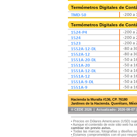
Termómetros Digitales de Cont
TMD-50
-200 a 
Termómetros Digitales de Cont
1524-P4
-200 a 
1524
-200 a 
1523
-200 a 
1552A-12-DL
-80 a 3
1552A-12
-80 a 3
1551A-20-DL
-50 a 1
1551A-20
-50 a 1
1551A-12-DL
-50 a 1
1551A-12
-50 a 1
1551A-9-DL
-50 a 1
1551A-9
-50 a 1
Hacienda la Muralla #136, CP. 76180
Jardines de la Hacienda. Querétaro, Méxi
®️ CEDE 2026 | Actualizado:
2026-08-07
• Precios en Dólares Americanos (USD) suje
• Aunque el contenido de este sitio web ha 
cambiar sin previo aviso.
• Todas las marcas, fotografías y diseños s
• Estamos comprometidos con el uso respons