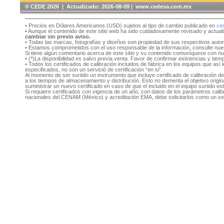
®️ CEDE 2026 | Actualizado:
2026-08-09 | www.cedesa.com.mx
• Precios en Dólares Americanos (USD) sujetos al tipo de cambio publicado en
ce
• Aunque el contenido de este sitio web ha sido cuidadosamente revisado y actual
cambiar sin previo aviso.
• Todas las marcas, fotografías y diseños son propiedad de sus respectivos auto
• Estamos comprometidos con el uso responsable de la información, consulte nu
Si tiene algún comentario acerca de este sitio y su contenido comuníquese con n
• (*)La disponibilidad es salvo previa venta. Favor de confirmar existencias y tie
• Todos los certificados de calibración incluidos de fábrica en los equipos que as
especificados, no son un servició de certificación “en si”.
Al momento de ser surtido un instrumento que incluye certificado de calibración d
a los tiempos de almacenamiento y distribución. Esto no demerita el objetivo original
suministrar un nuevo certificado en caso de que el incluido en el equipo surtido e
Si requiere certificados con vigencia de un año, con datos de los parámetros cal
nacionales del CENAM (México) y acreditación EMA, debe solicitarlos como un se