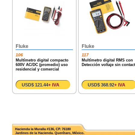
Fluke
Fluke
106
117
Multímetro digital compacto
Multímetro digital RMS con
600V AC/DC (promedio) uso
Detección voltaje sin contac
residencial y comercial
USD$ 121.44
+ IVA
USD$ 368.92
+ IVA
Hacienda la Muralla #136, CP. 76180
Jardines de la Hacienda. Querétaro, México.