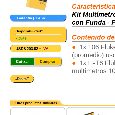
Característic
Kit Multímet
Garantia | 1 Año
con Funda - 
Disponibilidad*
Contenido de
7 Días
1x 106 Fluk
USD$ 203.82
+ IVA
(promedio) uso
1x H-T6 Fluk
Cotizar
Comprar
multímetros 1
¿Dudas?
Otros productos similares