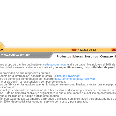
co.
442 212 20 12
 | www.cedesa.com.mx
|
|
|
|
Productos
Marcas
Nosotros
Contacto
tos al tipo de cambio publicado en
cedesa.com.mx/tc
el día de pago
. No incluyen el 16% de
sido cuidadosamente revisado y actualizado,
las especificaciones, disponibilidad de pro
on propiedad de sus respectivos autores.
able de la información, consulte nuestra
Política de Privacidad.
tio y su contenido comuníquese con nuestro
departamento de desarrollo web.
 Favor de confirmar existencias y tiempos de entrega.
idos de fábrica en los equipos que así lo indiquen tienen como finalidad mostrar que el equip
ción “en si”.
e incluye certificado de calibración de fábrica estos certificados pueden tener menos de un 
. Esto no demerita el objetivo original para lo que el documento fue incluido en el equipo ni ob
ue el incluido en el equipo surtido este caduco.
 año, con datos de los parámetros calibrados y emitidos con información personalizada de su
ón EMA, debe solicitarlos como un servicio con costo y por separado.