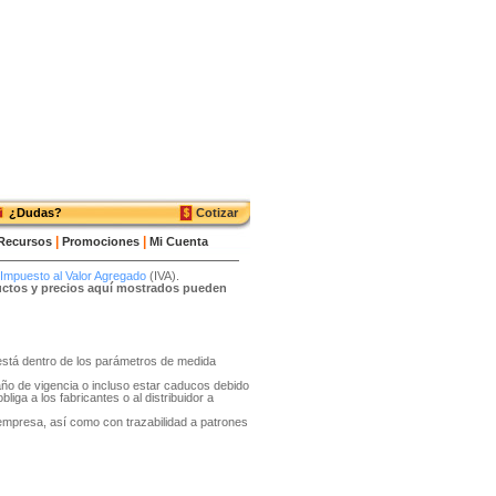
¿Dudas?
Cotizar
|
|
Recursos
Promociones
Mi Cuenta
Impuesto al Valor Agregado
(IVA).
ductos y precios aquí mostrados pueden
o está dentro de los parámetros de medida
año de vigencia o incluso estar caducos debido
liga a los fabricantes o al distribuidor a
 empresa, así como con trazabilidad a patrones