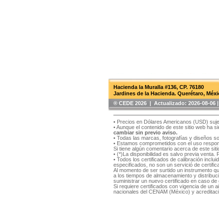
Hacienda la Muralla #136, CP. 76180
Jardines de la Hacienda. Querétaro, Méxi
®️ CEDE 2026 | Actualizado:
2026-08-06
• Precios en Dólares Americanos (USD) suje
• Aunque el contenido de este sitio web ha 
cambiar sin previo aviso.
• Todas las marcas, fotografías y diseños s
• Estamos comprometidos con el uso respons
Si tiene algún comentario acerca de este si
• (*)La disponibilidad es salvo previa venta.
• Todos los certificados de calibración inclu
especificados, no son un servició de certifica
Al momento de ser surtido un instrumento qu
a los tiempos de almacenamiento y distribución
suministrar un nuevo certificado en caso de q
Si requiere certificados con vigencia de un
nacionales del CENAM (México) y acreditaci