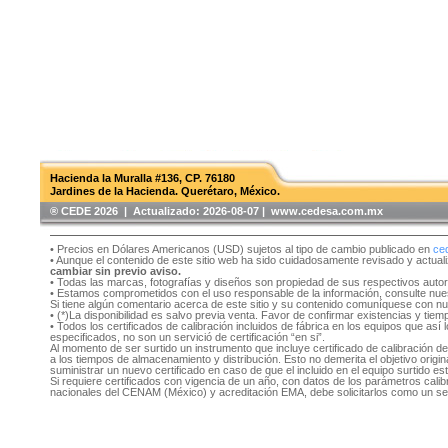
Hacienda la Muralla #136, CP. 76180
Jardines de la Hacienda. Querétaro, México.
®️ CEDE 2026 | Actualizado:
2026-08-07 | www.cedesa.com.mx
• Precios en Dólares Americanos (USD) sujetos al tipo de cambio publicado en
ce
• Aunque el contenido de este sitio web ha sido cuidadosamente revisado y actual
cambiar sin previo aviso.
• Todas las marcas, fotografías y diseños son propiedad de sus respectivos auto
• Estamos comprometidos con el uso responsable de la información, consulte nu
Si tiene algún comentario acerca de este sitio y su contenido comuníquese con n
• (*)La disponibilidad es salvo previa venta. Favor de confirmar existencias y tie
• Todos los certificados de calibración incluidos de fábrica en los equipos que as
especificados, no son un servició de certificación “en si”.
Al momento de ser surtido un instrumento que incluye certificado de calibración d
a los tiempos de almacenamiento y distribución. Esto no demerita el objetivo original
suministrar un nuevo certificado en caso de que el incluido en el equipo surtido e
Si requiere certificados con vigencia de un año, con datos de los parámetros cal
nacionales del CENAM (México) y acreditación EMA, debe solicitarlos como un se