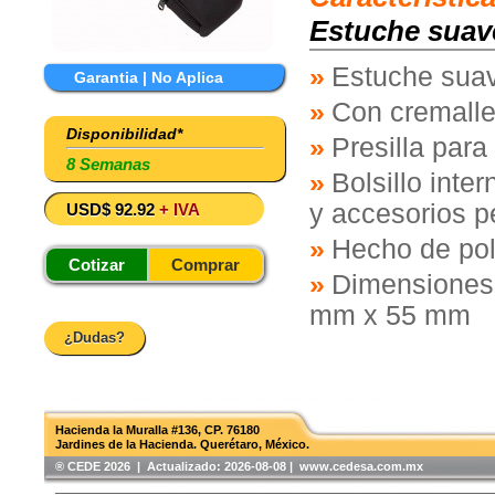
Estuche suave
Estuche suav
Garantia | No Aplica
Con cremaller
Disponibilidad*
Presilla para
8 Semanas
Bolsillo inte
y accesorios 
USD$ 92.92
+ IVA
Hecho de pol
Cotizar
Comprar
Dimensiones (
mm x 55 mm
¿Dudas?
Hacienda la Muralla #136, CP. 76180
Jardines de la Hacienda. Querétaro, México.
®️ CEDE 2026 | Actualizado:
2026-08-08 | www.cedesa.com.mx