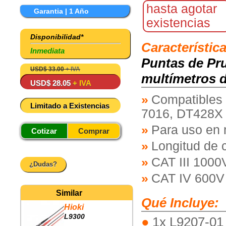
hasta agotar
Garantia | 1 Año
existencias
Disponibilidad*
Característic
Inmediata
Puntas de Pru
USD$ 33.00
+ IVA
multímetros d
USD$ 28.05
+ IVA
Compatibles 
Limitado a Existencias
7016, DT428X
Para uso en 
Cotizar
Comprar
Longitud de 
CAT III 1000
¿Dudas?
CAT IV 600V
Similar
Qué Incluye:
Hioki
L9300
1x L9207-01