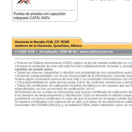
Puntas de prueba con capuchón
integrado CATIV, 600V
Hacienda la Muralla #136, CP. 76180
Jardines de la Hacienda. Querétaro, México.
®️ CEDE 2026 | Actualizado:
2026-08-06 | www.cedesa.com.mx
• Precios en Dólares Americanos (USD) sujetos al tipo de cambio publicado en
ce
• Aunque el contenido de este sitio web ha sido cuidadosamente revisado y actual
cambiar sin previo aviso.
• Todas las marcas, fotografías y diseños son propiedad de sus respectivos auto
• Estamos comprometidos con el uso responsable de la información, consulte nu
Si tiene algún comentario acerca de este sitio y su contenido comuníquese con n
• (*)La disponibilidad es salvo previa venta. Favor de confirmar existencias y tie
• Todos los certificados de calibración incluidos de fábrica en los equipos que as
especificados, no son un servició de certificación “en si”.
Al momento de ser surtido un instrumento que incluye certificado de calibración d
a los tiempos de almacenamiento y distribución. Esto no demerita el objetivo original
suministrar un nuevo certificado en caso de que el incluido en el equipo surtido e
Si requiere certificados con vigencia de un año, con datos de los parámetros cal
nacionales del CENAM (México) y acreditación EMA, debe solicitarlos como un se