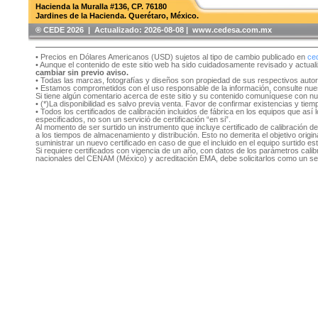
Hacienda la Muralla #136, CP. 76180
Jardines de la Hacienda. Querétaro, México.
®️ CEDE 2026 | Actualizado:
2026-08-08 | www.cedesa.com.mx
• Precios en Dólares Americanos (USD) sujetos al tipo de cambio publicado en
ce
• Aunque el contenido de este sitio web ha sido cuidadosamente revisado y actual
cambiar sin previo aviso.
• Todas las marcas, fotografías y diseños son propiedad de sus respectivos auto
• Estamos comprometidos con el uso responsable de la información, consulte nu
Si tiene algún comentario acerca de este sitio y su contenido comuníquese con n
• (*)La disponibilidad es salvo previa venta. Favor de confirmar existencias y tie
• Todos los certificados de calibración incluidos de fábrica en los equipos que as
especificados, no son un servició de certificación “en si”.
Al momento de ser surtido un instrumento que incluye certificado de calibración d
a los tiempos de almacenamiento y distribución. Esto no demerita el objetivo original
suministrar un nuevo certificado en caso de que el incluido en el equipo surtido e
Si requiere certificados con vigencia de un año, con datos de los parámetros cal
nacionales del CENAM (México) y acreditación EMA, debe solicitarlos como un se