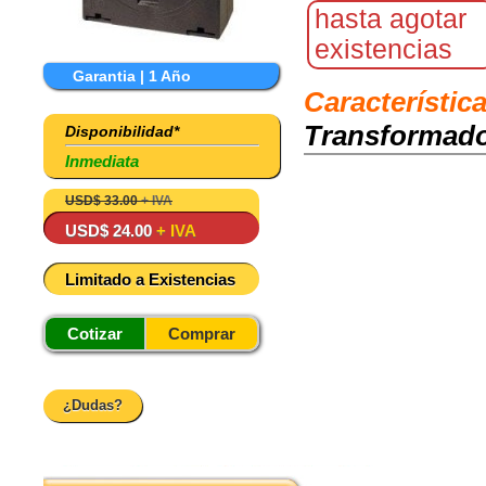
hasta agotar
existencias
Garantia | 1 Año
Característic
Transformador
Disponibilidad*
Inmediata
USD$ 33.00
+ IVA
USD$ 24.00
+ IVA
Limitado a Existencias
Cotizar
Comprar
¿Dudas?