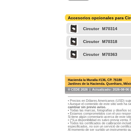
Accesorios opcionales para Ci
Circutor
M70314
Circutor
M70318
Circutor
M70363
Hacienda la Muralla #136, CP. 76180
Jardines de la Hacienda. Querétaro, Méxi
®️ CEDE 2026 | Actualizado:
2026-08-06
• Precios en Dólares Americanos (USD) suje
• Aunque el contenido de este sitio web ha 
cambiar sin previo aviso.
• Todas las marcas, fotografías y diseños s
• Estamos comprometidos con el uso respons
Si tiene algún comentario acerca de este si
• (*)La disponibilidad es salvo previa venta.
• Todos los certificados de calibración inclu
especificados, no son un servició de certifica
Al momento de ser surtido un instrumento qu