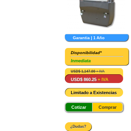
Garantia | 1 Año
Disponibilidad*
Inmediata
USD$ 1,147.00
+ IVA
USD$ 860.25
+ IVA
Limitado a Existencias
Cotizar
Comprar
¿Dudas?