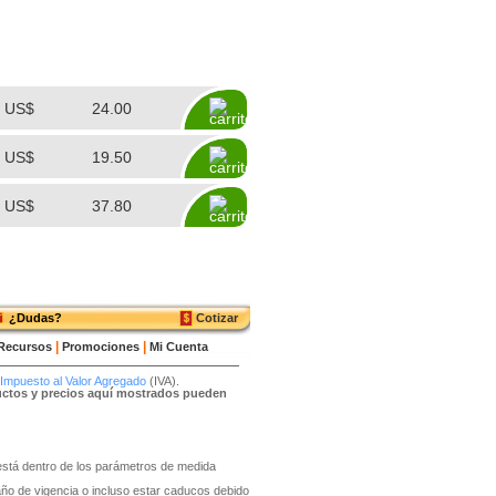
US$
24.00
US$
19.50
US$
37.80
¿Dudas?
Cotizar
|
|
Recursos
Promociones
Mi Cuenta
Impuesto al Valor Agregado
(IVA).
ductos y precios aquí mostrados pueden
o está dentro de los parámetros de medida
año de vigencia o incluso estar caducos debido