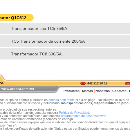
rcutor Q1C512
Transformador tipo TC5 75/5A
TC5 Transformador de corriente 200/5A
Transformador TC8 600/5A
co.
442 212 20 12
 | www.cedesa.com.mx
|
|
|
|
Productos
Marcas
Nosotros
Contacto
tos al tipo de cambio publicado en
cedesa.com.mx/tc
el día de pago
. No incluyen el 16% de
sido cuidadosamente revisado y actualizado,
las especificaciones, disponibilidad de pro
on propiedad de sus respectivos autores.
able de la información, consulte nuestra
Política de Privacidad.
tio y su contenido comuníquese con nuestro
departamento de desarrollo web.
 Favor de confirmar existencias y tiempos de entrega.
idos de fábrica en los equipos que así lo indiquen tienen como finalidad mostrar que el equip
ción “en si”.
e incluye certificado de calibración de fábrica estos certificados pueden tener menos de un 