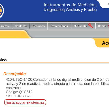
Generadores de Funciones
Programadores
Flir
Keithley
Herramientas y Accesorios
Puntas de Prueba
Fluke
PLS
Ac
Hi-Pots
Registradores
Fluke Process
Pruftechnik
Localizadores de Cableado
Reguladores energía reactiva
FlukeCal
RIGOL
Medidores
Software
Global Specialties
Tektronix
Multímetros
Switching systems
sico
GW Instek
Osciloscopios
Termómetros
Hioki
Pinzas de Medición
Probadores
Descripción
410-UT5C-14C0 Contador trifásico digital multifunción de 2 ó 4 c
activa y 2 en reactiva, medida directa o indirecta, con la posibil
contratos
Código: Q1C512
SKU: CIR30570
hasta agotar existencias