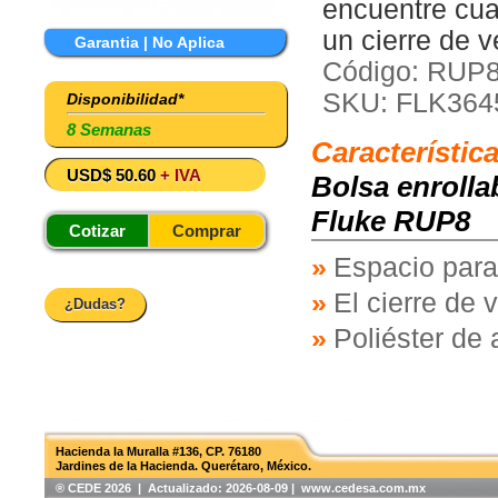
encuentre cua
un cierre de v
Garantia | No Aplica
Código: RUP
SKU: FLK364
Disponibilidad*
8 Semanas
Característic
USD$ 50.60
+ IVA
Bolsa enrolla
Fluke RUP8
Cotizar
Comprar
Espacio para 
El cierre de 
¿Dudas?
Poliéster de 
Hacienda la Muralla #136, CP. 76180
Jardines de la Hacienda. Querétaro, México.
®️ CEDE 2026 | Actualizado:
2026-08-09 | www.cedesa.com.mx