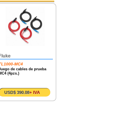
Fluke
TL1000-MC4
Juego de cables de prueba
MC4 (4pzs.)
USD$ 390.08
+ IVA