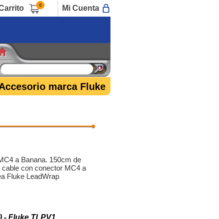
0
Carrito
Mi Cuenta
Accesorio marca Fluke
i MC4 a Banana. 150cm de
x cable con conector MC4 a
ea Fluke LeadWrap
 - Fluke TLPV1