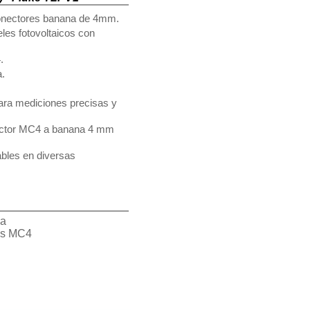
conectores banana de 4mm.
les fotovoltaicos con
4.
a.
ara mediciones precisas y
ector MC4 a banana 4 mm
ables en diversas
na
es MC4