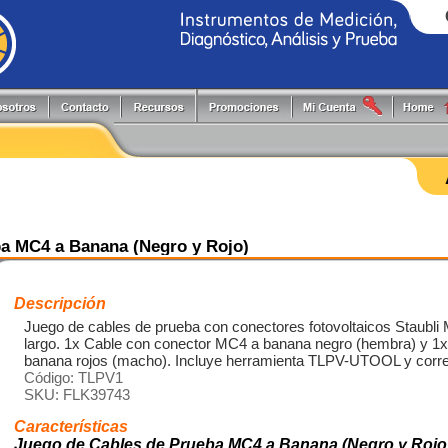
Generadores de Funciones
Programadores
Flir
Keithley
Herramientas y Accesorios
Puntas de Prueba
Fluke
PLS
Hi-Pots
Registradores
Fluke Process
Pruftechnik
Localizadores de Cableado
Reguladores energía reactiva
FlukeCal
RIGOL
Medidores
Software
Global Specialties
Tektronix
Multímetros
Switching systems
ba MC4 a Banana (Negro y Rojo)
GW Instek
Osciloscopios
Termómetros
Hioki
Pinzas de Medición
Probadores
Descripción
Juego de cables de prueba con conectores fotovoltaicos Staubl
largo. 1x Cable con conector MC4 a banana negro (hembra) y 1
banana rojos (macho). Incluye herramienta TLPV-UTOOL y corr
Código: TLPV1
SKU: FLK39743
Características
Juego de Cables de Prueba MC4 a Banana (Negro y Rojo)