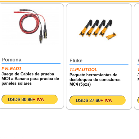
Pomona
Fluke
PVLEAD1
TLPV-UTOOL
Juego de Cables de prueba
Paquete herramientas de
MC4 a Banana para prueba de
desbloqueo de conectores
paneles solares
MC4 (5pzs)
USD$ 80.96
+ IVA
USD$ 27.60
+ IVA