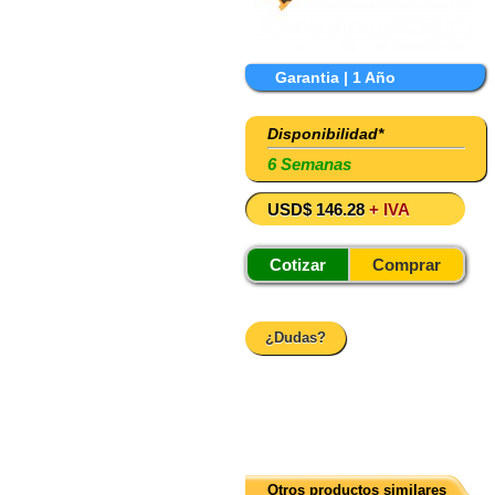
Garantia | 1 Año
Disponibilidad*
6 Semanas
USD$ 146.28
+ IVA
Cotizar
Comprar
¿Dudas?
Otros productos similares