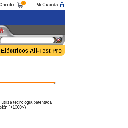
0
Carrito
Mi Cuenta
Eléctricos All-Test Pro
utiliza tecnología patentada
nsión (<1000V)