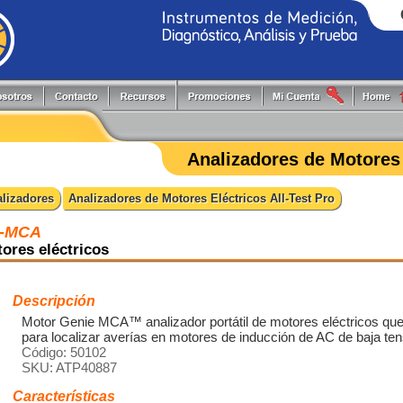
Generadores de Funciones
Programadores
Flir
Keithley
Herramientas y Accesorios
Puntas de Prueba
Fluke
PLS
Analizadores de Motores 
Hi-Pots
Registradores
Fluke Process
Pruftechnik
Localizadores de Cableado
Reguladores energía reactiva
FlukeCal
RIGOL
lizadores
Analizadores de Motores Eléctricos All-Test Pro
Medidores
Software
Global Specialties
Tektronix
Multímetros
Switching systems
GW Instek
e-MCA
Osciloscopios
Termómetros
Hioki
tores eléctricos
Pinzas de Medición
Probadores
Descripción
Motor Genie MCA™ analizador portátil de motores eléctricos que 
para localizar averías en motores de inducción de AC de baja te
Código: 50102
SKU: ATP40887
Características