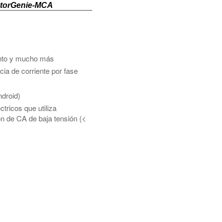
 MotorGenie-MCA
miento y mucho más
ia de corriente por fase
ndroid)
ricos que utiliza
ón de CA de baja tensión (<